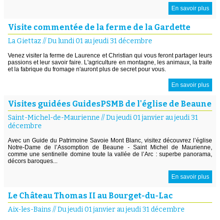
En savoir plus
Visite commentée de la ferme de la Gardette
La Giettaz
//
Du lundi 01 au jeudi 31 décembre
Venez visiter la ferme de Laurence et Christian qui vous feront partager leurs
passions et leur savoir faire. L'agriculture en montagne, les animaux, la traite
et la fabrique du fromage n'auront plus de secret pour vous.
En savoir plus
Visites guidées GuidesPSMB de l'église de Beaune
Saint-Michel-de-Maurienne
//
Du jeudi 01 janvier au jeudi 31
décembre
Avec un Guide du Patrimoine Savoie Mont Blanc, visitez découvrez l’église
Notre-Dame de l’Assomption de Beaune - Saint Michel de Maurienne,
comme une sentinelle domine toute la vallée de l’Arc : superbe panorama,
décors baroques...
En savoir plus
Le Château Thomas II au Bourget-du-Lac
Aix-les-Bains
//
Du jeudi 01 janvier au jeudi 31 décembre