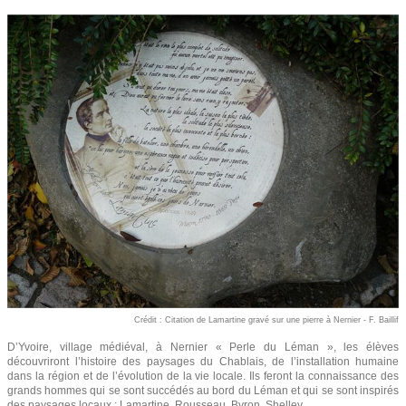
Crédit : Citation de Lamartine gravé sur une pierre à Nernier - F. Baillif
D’Yvoire, village médiéval, à Nernier « Perle du Léman », les élèves
découvriront l’histoire des paysages du Chablais, de l’installation humaine
dans la région et de l’évolution de la vie locale. Ils feront la connaissance des
grands hommes qui se sont succédés au bord du Léman et qui se sont inspirés
des paysages locaux : Lamartine, Rousseau, Byron, Shelley, …