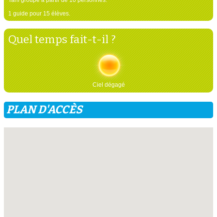
1 guide pour 15 élèves.
Quel temps fait-t-il ?
Ciel dégagé
PLAN D'ACCÈS