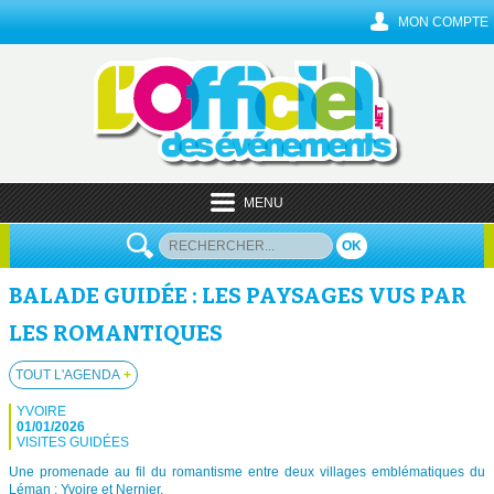
MON COMPTE
MENU
OK
BALADE GUIDÉE : LES PAYSAGES VUS PAR
LES ROMANTIQUES
TOUT L'AGENDA
+
YVOIRE
01/01/2026
VISITES GUIDÉES
Une promenade au fil du romantisme entre deux villages emblématiques du
Léman : Yvoire et Nernier.