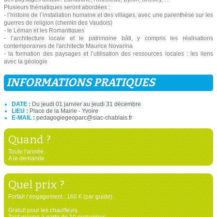
Plusieurs thématiques seront abordées :
- l’histoire de l’installation humaine et des villages, avec une parenthèse sur les
guerres de religion (chemin des Vaudois)
- le Léman et les Romantiques
- l’architecture locale et le patrimoine bâti, y compris les réalisations
contemporaines de l'architecte Maurice Novarina
- la formation des paysages et l’utilisation des ressources locales : les liens
avec la géologie
INFORMATIONS PRATIQUES
DATE :
Du jeudi 01 janvier au jeudi 31 décembre
LIEU :
Place de la Mairie - Yvoire
E-MAIL :
pedagogiegeoparc@siac-chablais.fr
Quand ?
Toute l'année.
A la demande.
Quel prix ?
Forfait / engagement : 160 € (par guide).
Gratuit pour les chauffeurs.
Tarif groupe à partir de 10 personnes.