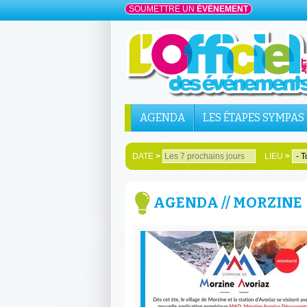
SOUMETTRE UN
ÉVÉNEMENT
AGENDA
LES ÉTAPES SYMPAS
DATE
>
LIEU
>
AGENDA // MORZINE