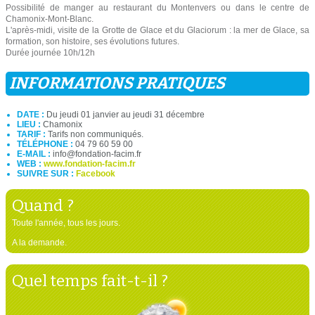
Possibilité de manger au restaurant du Montenvers ou dans le centre de
Chamonix-Mont-Blanc.
L'après-midi, visite de la Grotte de Glace et du Glaciorum : la mer de Glace, sa
formation, son histoire, ses évolutions futures.
Durée journée 10h/12h
INFORMATIONS PRATIQUES
DATE :
Du jeudi 01 janvier au jeudi 31 décembre
LIEU :
Chamonix
TARIF :
Tarifs non communiqués.
TÉLÉPHONE :
04 79 60 59 00
E-MAIL :
info@fondation-facim.fr
WEB :
www.fondation-facim.fr
SUIVRE SUR :
Facebook
Quand ?
Toute l'année, tous les jours.
A la demande.
Quel temps fait-t-il ?