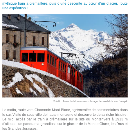
mythique train à crémaillère, puis d’une descente au cœur d’un glacier. Toute
une expédition !
Crédit : Train du Montenvers - Image de vwalakte sur Freepik
Le matin, route vers Chamonix-Mont-Blanc, agrémentée de commentaires dans
le car. Visite de cette ville de haute montagne et découverte de sa riche histoire.
Le midi accès par le train à crémaillère sur le site du Montenvers à 1913 m
d'altitude. un panorama grandiose sur le glacier de la Mer de Glace, les Drus et
les Grandes Jorasses.