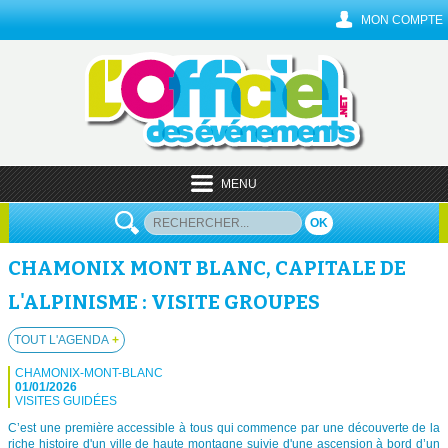
MON COMPTE
MENU
OK
CHAMONIX MONT BLANC, CAPITALE DE
L'ALPINISME : VISITE GROUPES
TOUT L'AGENDA
+
CHAMONIX-MONT-BLANC
01/01/2026
VISITES GUIDÉES
C’est une première accessible à tous qui commence par une découverte de la
riche histoire d'un ville de haute montagne suivie d'une ascension à bord d’un