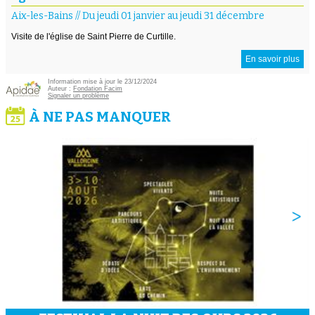
Aix-les-Bains
//
Du jeudi 01 janvier au jeudi 31 décembre
Visite de l'église de Saint Pierre de Curtille.
En savoir plus
Information mise à jour le 23/12/2024
Auteur :
Fondation Facim
Signaler un problème
À NE PAS MANQUER