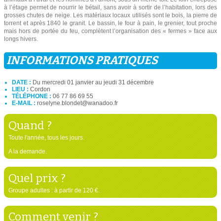
à l’étage permet de nourrir le bétail, sans avoir à sortir de l’habitation, lors des
grosses chutes de neige. Les matériaux locaux utilisés sont le bois, la pierre de
torrent et après 1840 le granit. Le bassin, le four à pain, le grenier, tout proche
mais hors de portée du feu, complètent l’organisation des « fermes » face aux
longs hivers.
INFORMATIONS PRATIQUES
DATE :
Du mercredi 01 janvier au jeudi 31 décembre
LIEU :
Cordon
TÉLÉPHONE :
06 77 86 69 55
E-MAIL :
roselyne.blondet@wanadoo.fr
Quand ?
Toute l'année, tous les jours.
A la demande.
Quel prix ?
Groupe adultes : à partir de 120 €.
Comment venir ?