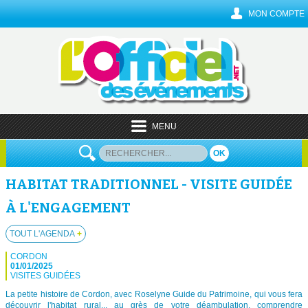
MON COMPTE
MENU
OK
HABITAT TRADITIONNEL - VISITE GUIDÉE
À L'ENGAGEMENT
TOUT L'AGENDA
+
CORDON
01/01/2025
VISITES GUIDÉES
La petite histoire de Cordon, avec Roselyne Guide du Patrimoine, qui vous fera
découvrir l'habitat rural... au grès de votre déambulation, comprendre