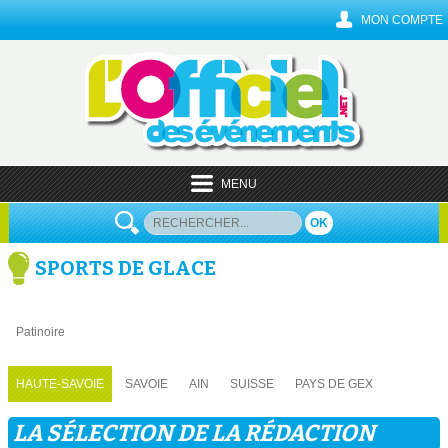
MON COMPTE
MENU
OK
SPORTS DE GLACE
Patinoire
HAUTE-SAVOIE
SAVOIE
AIN
SUISSE
PAYS DE GEX
LA SÉLECTION DE LA RÉDACTION