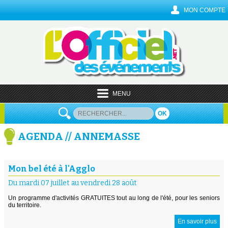
MON COMPTE
MENU
OK
AGENDA // ANNEMASSE
Mon bel été à l'Agglo
Du mardi 07 juillet au vendredi 28 août
Un programme d'activités GRATUITES tout au long de l'été, pour les seniors
du territoire.
En savoir plus