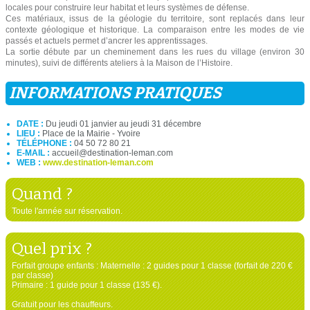
locales pour construire leur habitat et leurs systèmes de défense.
Ces matériaux, issus de la géologie du territoire, sont replacés dans leur
contexte géologique et historique. La comparaison entre les modes de vie
passés et actuels permet d’ancrer les apprentissages.
La sortie débute par un cheminement dans les rues du village (environ 30
minutes), suivi de différents ateliers à la Maison de l’Histoire.
INFORMATIONS PRATIQUES
DATE :
Du jeudi 01 janvier au jeudi 31 décembre
LIEU :
Place de la Mairie - Yvoire
TÉLÉPHONE :
04 50 72 80 21
E-MAIL :
accueil@destination-leman.com
WEB :
www.destination-leman.com
Quand ?
Toute l'année sur réservation.
Quel prix ?
Forfait groupe enfants : Maternelle : 2 guides pour 1 classe (forfait de 220 €
par classe)
Primaire : 1 guide pour 1 classe (135 €).
Gratuit pour les chauffeurs.