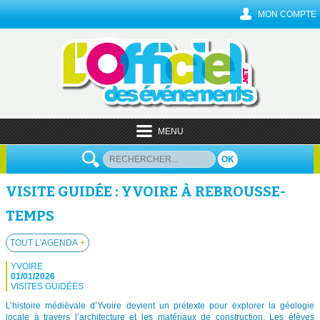
MON COMPTE
MENU
OK
VISITE GUIDÉE : YVOIRE À REBROUSSE-
TEMPS
TOUT L'AGENDA
+
YVOIRE
01/01/2026
VISITES GUIDÉES
L’histoire médiévale d’Yvoire devient un prétexte pour explorer la géologie
locale à travers l’architecture et les matériaux de construction. Les élèves