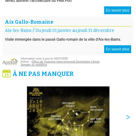
Venez admirer l'architecture du Petit Port
En savoir plus
Aix Gallo-Romaine
Aix-les-Bains
//
Du jeudi 01 janvier au jeudi 31 décembre
Visite immergée dans le passé Gallo-romain de la ville d'Aix-les-Bains.
En savoir plus
Information mise à jour le 24/07/2026
Auteur :
Office de Tourisme intercommunal Destination Léman
Signaler un problème
À NE PAS MANQUER