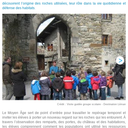
découvrent l’origine des roches utilisées, leur rôle dans la vie quotidienne et
défense des habitats.
Crédit : Visite guidée groupe scolaire - Destination Léman
Le Moyen Âge sert de point d’entrée pour travailler le repérage temporel et
inviter les élèves à porter un nouveau regard sur les roches qui les entourent. À
travers l’observation des remparts, des portes, du château et des habitations,
les élèves comprennent comment les populations ont utilisé les ressources