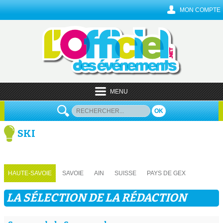
MON COMPTE
MENU
OK
SKI
HAUTE-SAVOIE
SAVOIE
AIN
SUISSE
PAYS DE GEX
LA SÉLECTION DE LA RÉDACTION