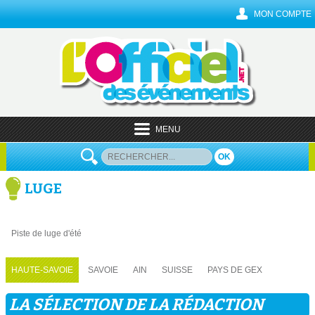
MON COMPTE
MENU
OK
LUGE
Piste de luge d'été
HAUTE-SAVOIE
SAVOIE
AIN
SUISSE
PAYS DE GEX
LA SÉLECTION DE LA RÉDACTION