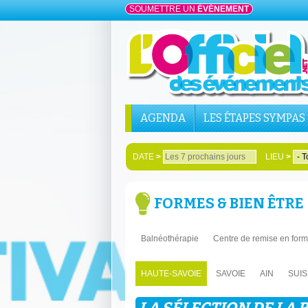
SOUMETTRE UN
ÉVÉNEMENT
AGENDA
LES ÉTAPES SYMPAS
DATE
>
LIEU
>
FORMES & BIEN ÊTRE
Balnéothérapie
Centre de remise en for
HAUTE-SAVOIE
SAVOIE
AIN
SUI
LA SÉLECTION DE LA 