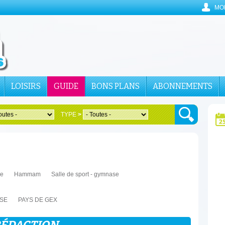
MO
LOISIRS
GUIDE
BONS PLANS
ABONNEMENTS
TYPE
>
me
Hammam
Salle de sport - gymnase
SSE
PAYS DE GEX
RÉDACTION