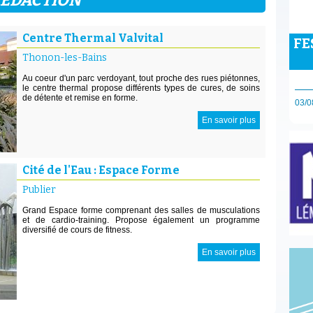
Centre Thermal Valvital
FE
Thonon-les-Bains
Au coeur d'un parc verdoyant, tout proche des rues piétonnes,
le centre thermal propose différents types de cures, de soins
de détente et remise en forme.
03/0
En savoir plus
Cité de l'Eau : Espace Forme
Publier
Grand Espace forme comprenant des salles de musculations
et de cardio-training. Propose également un programme
diversifié de cours de fitness.
En savoir plus