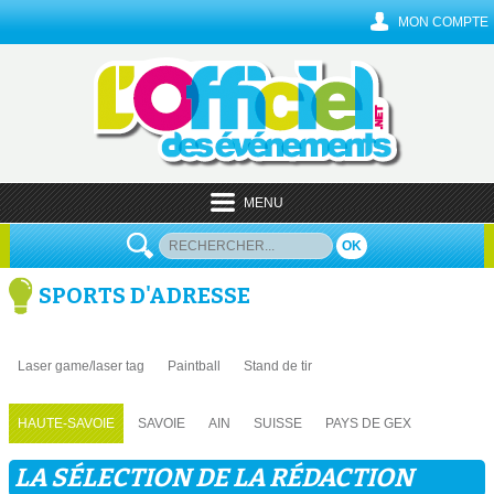
MON COMPTE
MENU
OK
SPORTS D'ADRESSE
Laser game/laser tag
Paintball
Stand de tir
HAUTE-SAVOIE
SAVOIE
AIN
SUISSE
PAYS DE GEX
LA SÉLECTION DE LA RÉDACTION