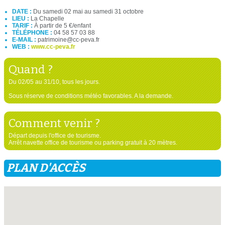
DATE :
Du samedi 02 mai au samedi 31 octobre
LIEU :
La Chapelle
TARIF :
À partir de 5 €/enfant
TÉLÉPHONE :
04 58 57 03 88
E-MAIL :
patrimoine@cc-peva.fr
WEB :
www.cc-peva.fr
Quand ?
Du 02/05 au 31/10, tous les jours.
Sous réserve de conditions météo favorables. A la demande.
Comment venir ?
Départ depuis l'office de tourisme.
Arrêt navette office de tourisme ou parking gratuit à 20 mètres.
PLAN D'ACCÈS