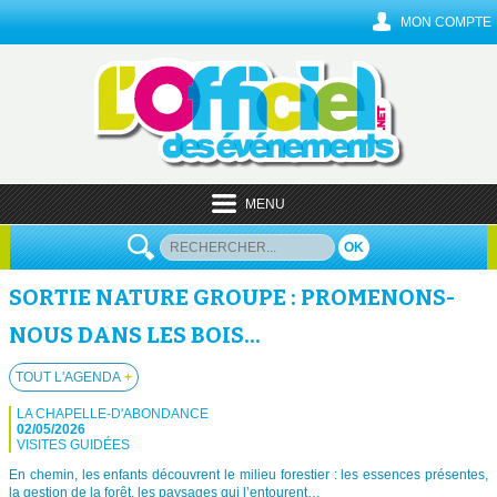
MON COMPTE
MENU
OK
SORTIE NATURE GROUPE : PROMENONS-
NOUS DANS LES BOIS...
TOUT L'AGENDA
+
LA CHAPELLE-D'ABONDANCE
02/05/2026
VISITES GUIDÉES
En chemin, les enfants découvrent le milieu forestier : les essences présentes,
la gestion de la forêt, les paysages qui l’entourent…