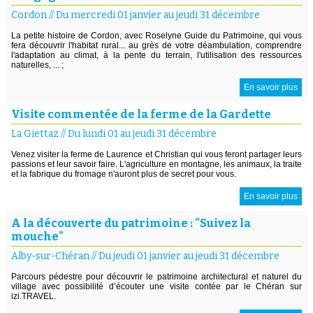
Cordon
//
Du mercredi 01 janvier au jeudi 31 décembre
La petite histoire de Cordon, avec Roselyne Guide du Patrimoine, qui vous
fera découvrir l'habitat rural... au grès de votre déambulation, comprendre
l'adaptation au climat, à la pente du terrain, l'utilisation des ressources
naturelles, ... ;
En savoir plus
Visite commentée de la ferme de la Gardette
La Giettaz
//
Du lundi 01 au jeudi 31 décembre
Venez visiter la ferme de Laurence et Christian qui vous feront partager leurs
passions et leur savoir faire. L'agriculture en montagne, les animaux, la traite
et la fabrique du fromage n'auront plus de secret pour vous.
En savoir plus
A la découverte du patrimoine : "Suivez la
mouche"
Alby-sur-Chéran
//
Du jeudi 01 janvier au jeudi 31 décembre
Parcours pédestre pour découvrir le patrimoine architectural et naturel du
village avec possibilité d’écouter une visite contée par le Chéran sur
izi.TRAVEL.