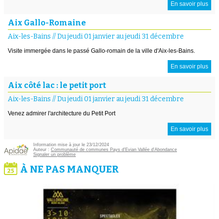
En savoir plus
Aix Gallo-Romaine
Aix-les-Bains
//
Du jeudi 01 janvier au jeudi 31 décembre
Visite immergée dans le passé Gallo-romain de la ville d'Aix-les-Bains.
En savoir plus
Aix côté lac : le petit port
Aix-les-Bains
//
Du jeudi 01 janvier au jeudi 31 décembre
Venez admirer l'architecture du Petit Port
En savoir plus
Information mise à jour le 23/12/2024
Auteur :
Communauté de communes Pays d'Evian Vallée d'Abondance
Signaler un problème
À NE PAS MANQUER