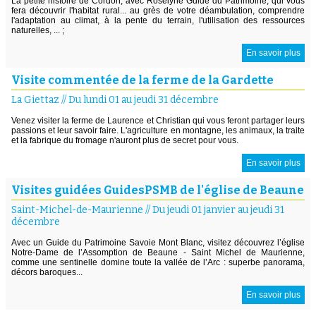
La petite histoire de Cordon, avec Roselyne Guide du Patrimoine, qui vous
fera découvrir l'habitat rural... au grès de votre déambulation, comprendre
l'adaptation au climat, à la pente du terrain, l'utilisation des ressources
naturelles, ... ;
En savoir plus
Visite commentée de la ferme de la Gardette
La Giettaz
//
Du lundi 01 au jeudi 31 décembre
Venez visiter la ferme de Laurence et Christian qui vous feront partager leurs
passions et leur savoir faire. L'agriculture en montagne, les animaux, la traite
et la fabrique du fromage n'auront plus de secret pour vous.
En savoir plus
Visites guidées GuidesPSMB de l'église de Beaune
Saint-Michel-de-Maurienne
//
Du jeudi 01 janvier au jeudi 31
décembre
Avec un Guide du Patrimoine Savoie Mont Blanc, visitez découvrez l’église
Notre-Dame de l’Assomption de Beaune - Saint Michel de Maurienne,
comme une sentinelle domine toute la vallée de l’Arc : superbe panorama,
décors baroques...
En savoir plus