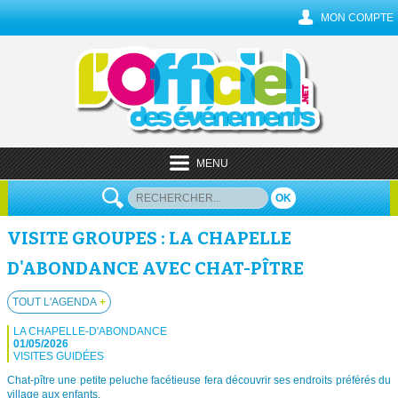
MON COMPTE
MENU
OK
VISITE GROUPES : LA CHAPELLE
D'ABONDANCE AVEC CHAT-PÎTRE
TOUT L'AGENDA
+
LA CHAPELLE-D'ABONDANCE
01/05/2026
VISITES GUIDÉES
Chat-pître une petite peluche facétieuse fera découvrir ses endroits préférés du
village aux enfants.