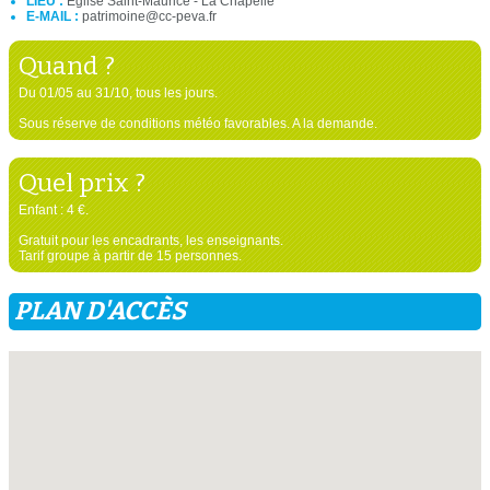
LIEU :
Eglise Saint-Maurice - La Chapelle
E-MAIL :
patrimoine@cc-peva.fr
Quand ?
Du 01/05 au 31/10, tous les jours.
Sous réserve de conditions météo favorables. A la demande.
Quel prix ?
Enfant : 4 €.
Gratuit pour les encadrants, les enseignants.
Tarif groupe à partir de 15 personnes.
PLAN D'ACCÈS