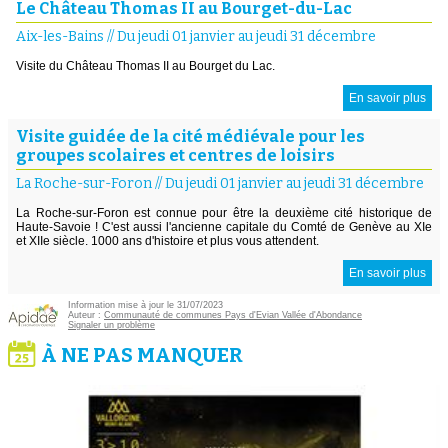
Le Château Thomas II au Bourget-du-Lac
Aix-les-Bains
//
Du jeudi 01 janvier au jeudi 31 décembre
Visite du Château Thomas II au Bourget du Lac.
En savoir plus
Visite guidée de la cité médiévale pour les
groupes scolaires et centres de loisirs
La Roche-sur-Foron
//
Du jeudi 01 janvier au jeudi 31 décembre
La Roche-sur-Foron est connue pour être la deuxième cité historique de
Haute-Savoie ! C'est aussi l'ancienne capitale du Comté de Genève au XIe
et XIIe siècle. 1000 ans d'histoire et plus vous attendent.
En savoir plus
Information mise à jour le 31/07/2023
Auteur :
Communauté de communes Pays d'Evian Vallée d'Abondance
Signaler un problème
À NE PAS MANQUER