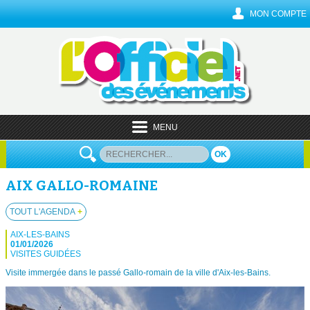
MON COMPTE
MENU
OK
AIX GALLO-ROMAINE
TOUT L'AGENDA
+
AIX-LES-BAINS
01/01/2026
VISITES GUIDÉES
Visite immergée dans le passé Gallo-romain de la ville d'Aix-les-Bains.