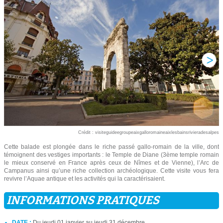
Crédit : visiteguideegroupeaixgalloromaineaixlesbainsrivieradesalpes
Cette balade est plongée dans le riche passé gallo-romain de la ville, dont
témoignent des vestiges importants : le Temple de Diane (3ème temple romain
le mieux conservé en France après ceux de Nîmes et de Vienne), l’Arc de
Campanus ainsi qu’une riche collection archéologique. Cette visite vous fera
revivre l’Aquae antique et les activités qui la caractérisaient.
INFORMATIONS PRATIQUES
DATE :
Du jeudi 01 janvier au jeudi 31 décembre