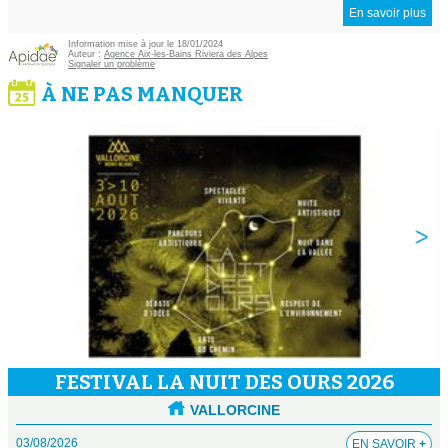
En savoir plus
Information mise à jour le 18/01/2024
Auteur :
Agence Aix-les-Bains Riviera des Alpes
Signaler un problème
À NE PAS MANQUER
FESTIVAL LA NUIT DES OURS 2026
VALLORCINE
03/08/2026
EN SAVOIR
+