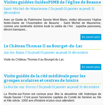
Visites guidées GuidesPSMB de l'église de Beaune
Saint-Michel-de-Maurienne
//
Du jeudi 01 janvier au jeudi 31
décembre
Avec un Guide du Patrimoine Savoie Mont Blanc, visitez découvrez l’église
Notre-Dame de l’Assomption de Beaune - Saint Michel de Maurienne,
comme une sentinelle domine toute la vallée de l’Arc : superbe panorama,
décors baroques...
En savoir plus
Le Château Thomas II au Bourget-du-Lac
Aix-les-Bains
//
Du jeudi 01 janvier au jeudi 31 décembre
Visite du Château Thomas II au Bourget du Lac.
En savoir plus
Visite guidée de la cité médiévale pour les
groupes scolaires et centres de loisirs
La Roche-sur-Foron
//
Du jeudi 01 janvier au jeudi 31 décembre
La Roche-sur-Foron est connue pour être la deuxième cité historique de
Haute-Savoie ! C'est aussi l'ancienne capitale du Comté de Genève au XIe
et XIIe siècle. 1000 ans d'histoire et plus vous attendent.