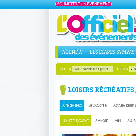
SOUMETTRE UN
ÉVÉNEMENT
AGENDA
LES ÉTAPES SYMPAS
DATE
>
LIEU
>
LOISIRS RÉCRÉATIFS /
Aire de jeux
Jeux/Sortie
Activité plein 
HAUTE-SAVOIE
SAVOIE
AIN
SUI