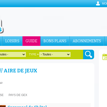
MO
LOISIRS
GUIDE
BONS PLANS
ABONNEMENTS
TYPE
>
/ AIRE DE JEUX
air
SSE
PAYS DE GEX