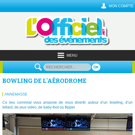
MON COMPTE
MENU
OK
BOWLING DE L'AÉRODROME
ANNEMASSE
Ce lieu convivial vous propose de vous divertir autour d’un bowling, d’un
billard, de jeux vidéo, de baby-foot ou flipper