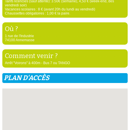
Tarifs licenciés (sauf attente): 3.50€ (semaine), 4,50 € (week-end, dès
vendredi soir)
Vacances scolaires : 8 € (avant 20h du lundi au vendredi)
Chaussettes obligatoires : 1,00 € la paire.
Où ?
1 rue de l'Industrie
74100 Annemasse
Comment venir ?
Arrêt "Voirons" à 400m - Bus 7 ou TANGO
PLAN D'ACCÈS