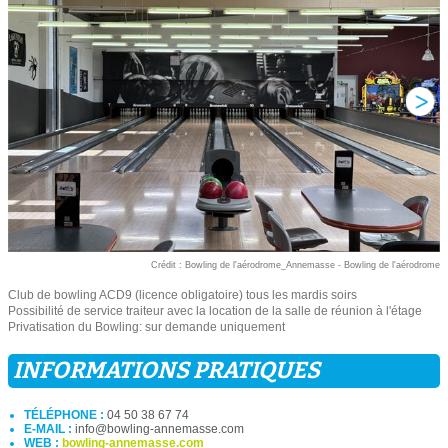
Crédit : Bowling de l'aérodrome_Annemasse - Bowling de l'aérodrome
Club de bowling ACD9 (licence obligatoire) tous les mardis soirs
Possibilité de service traiteur avec la location de la salle de réunion à l'étage
Privatisation du Bowling: sur demande uniquement
INFORMATIONS PRATIQUES
TÉLÉPHONE :
04 50 38 67 74
E-MAIL :
info@bowling-annemasse.com
WEB :
bowling-annemasse.com