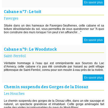
En savoir plus
Cabane n°7 : Le toit
Faverges
Située dans un des hameaux de Faverges-Seythenex, cette cabane et sa
toiture désolidarisée du sol, vous permettra de vous questionner sur ''A quoi
bon construire des murs lorsque l’on peut s’en affranchir…"
En savoir plus
Cabane n°9 : Le Woodstock
Saint-Ferréol
Véritable hommage à l’eau qui est omniprésente aux Sources du Lac
d’Annecy, cette cabane n’a pas été construite par hasard au petit village
pittoresque de Saint-Ferréol, connu pour son moulin à eau près de la rivière.
En savoir plus
Chemin suspendu des Gorges de la Diosaz
Les Houches
Le chemin suspendu des gorges de la Diosaz offre, dans un site sauvage et
naturel, un spectacle grandiose et inhabituel. Cette gorge aménagée fait
partie des visites incontournables du pays du Mont-Blanc.