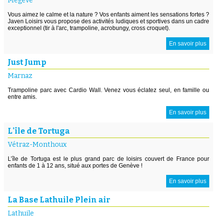
Megève
Vous aimez le calme et la nature ? Vos enfants aiment les sensations fortes ?
Javen Loisirs vous propose des activités ludiques et sportives dans un cadre
exceptionnel (tir à l'arc, trampoline, acrobungy, cross croquet).
En savoir plus
Just Jump
Marnaz
Trampoline parc avec Cardio Wall. Venez vous éclatez seul, en famille ou
entre amis.
En savoir plus
L'île de Tortuga
Vétraz-Monthoux
L’île de Tortuga est le plus grand parc de loisirs couvert de France pour
enfants de 1 à 12 ans, situé aux portes de Genève !
En savoir plus
La Base Lathuile Plein air
Lathuile