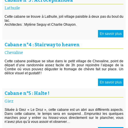
Cabane n°3 : Acrocephalidea
Lathuile
Cette cabane se trouve à Lathuile, joli village paisible à deux pas du bout du
lac.
Architectes : Mylène Seguy et Charlie Ohayon.
En savoir plus
Cabane n°4 : Stairway to heaven
Chevaline
Cette cabane poétique se situe dans le petit village de Chevaline, point de
départ d’une randonnée assez facile de 3h pour rejoindre l’alpage de la
Combe où vous pouvez déguster le fromage de chèvre fait sur place. Un
délice visuel et gustatif !
En savoir plus
Cabane n°5 : Halte !
Giez
Située à Giez « Le Droz », cette cabane est un abri aux différents aspects.
Dans cette cabane, le temps sera en suspend…Empruntez les quelques
marches pour y entrer ou hissez-vous directement sur le plancher, vous
n’avez plus qu’à vous assoir et observer…