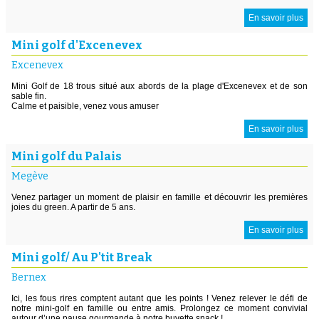
En savoir plus
Mini golf d'Excenevex
Excenevex
Mini Golf de 18 trous situé aux abords de la plage d'Excenevex et de son
sable fin.
Calme et paisible, venez vous amuser
En savoir plus
Mini golf du Palais
Megève
Venez partager un moment de plaisir en famille et découvrir les premières
joies du green. A partir de 5 ans.
En savoir plus
Mini golf/ Au P'tit Break
Bernex
Ici, les fous rires comptent autant que les points ! Venez relever le défi de
notre mini-golf en famille ou entre amis. Prolongez ce moment convivial
autour d’une pause gourmande à notre buvette snack !