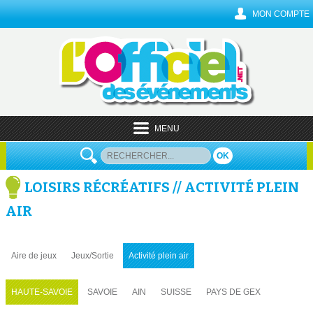
MON COMPTE
MENU
OK
LOISIRS RÉCRÉATIFS // ACTIVITÉ PLEIN
AIR
Aire de jeux
Jeux/Sortie
Activité plein air
HAUTE-SAVOIE
SAVOIE
AIN
SUISSE
PAYS DE GEX