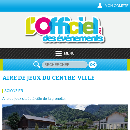
MON COMPTE
MENU
OK
AIRE DE JEUX DU CENTRE-VILLE
SCIONZIER
Aire de jeux située à côté de la grenette.