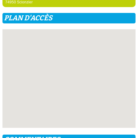
74950 Scionzier
PLAN D'ACCÈS