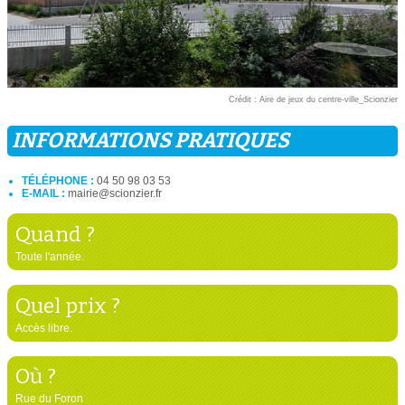
Crédit : Aire de jeux du centre-ville_Scionzier
INFORMATIONS PRATIQUES
TÉLÉPHONE :
04 50 98 03 53
E-MAIL :
mairie@scionzier.fr
Quand ?
Toute l'année.
Quel prix ?
Accès libre.
Où ?
Rue du Foron