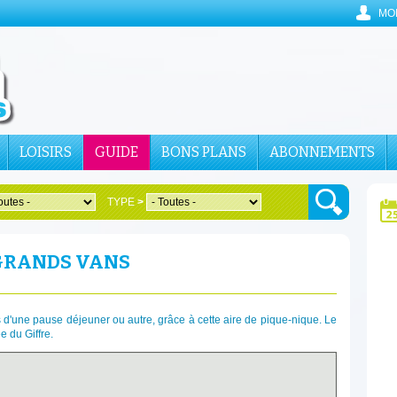
MO
LOISIRS
GUIDE
BONS PLANS
ABONNEMENTS
TYPE
>
 GRANDS VANS
'une pause déjeuner ou autre, grâce à cette aire de pique-nique. Le
e du Giffre.