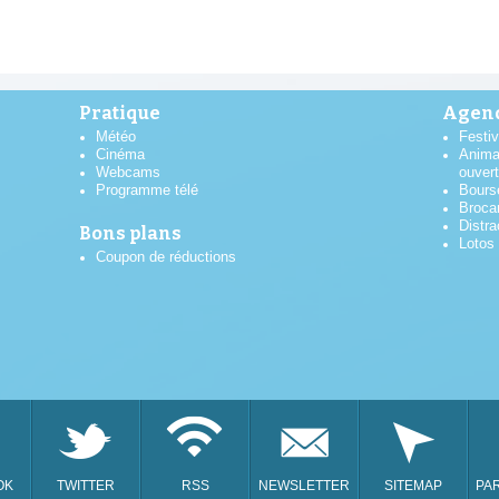
Pratique
Agend
Météo
Festiv
Cinéma
Anima
Webcams
ouver
Programme télé
Bours
Broca
Distra
Bons plans
Lotos
Coupon de réductions
AOÛT
2026
OK
TWITTER
RSS
NEWSLETTER
SITEMAP
PA