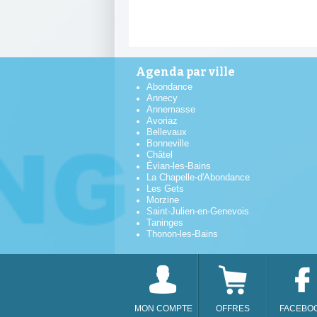
Agenda par ville
Abondance
Annecy
Annemasse
Avoriaz
Bellevaux
Bonneville
Châtel
Évian-les-Bains
La Chapelle-d'Abondance
Les Gets
Morzine
Saint-Julien-en-Genevois
Taninges
Thonon-les-Bains
MON COMPTE
OFFRES
FACEBO