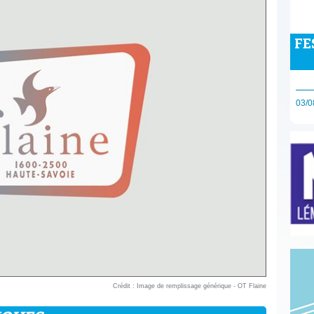
FE
03/0
Crédit : Image de remplissage générique - OT Flaine