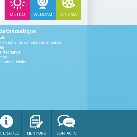
MÉTÉO
WEBCAM
CINÉMA
a thématique
als
tion dans les commerces et portes
tes
e d'échange
ntes
ctions et loisirs
RTENAIRES
MENTIONS
CONTACTS