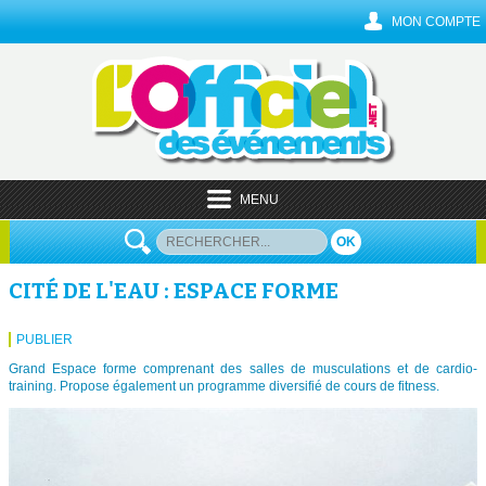
MON COMPTE
MENU
OK
CITÉ DE L'EAU : ESPACE FORME
PUBLIER
Grand Espace forme comprenant des salles de musculations et de cardio-
training. Propose également un programme diversifié de cours de fitness.