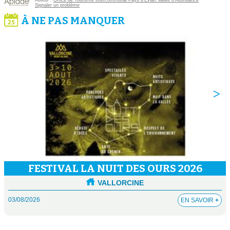
Auteur :
Office de Tourisme intercommunal Pays d'Evian Vallée d'Abondance
Signaler un problème
À NE PAS MANQUER
FESTIVAL LA NUIT DES OURS 2026
VALLORCINE
03/08/2026
EN SAVOIR
+