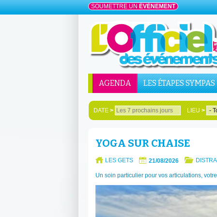
SOUMETTRE UN
ÉVÉNEMENT
AGENDA
LES ÉTAPES SYMPAS
DATE
>
LIEU
>
YOGA SUR CHAISE
LES GETS
DISTRA
21/08/2026
Un soin particulier pour vos articulations, vot