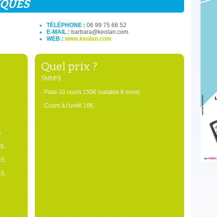
IQUES
TÉLÉPHONE :
06 99 75 66 52
E-MAIL :
barbara@keolan.com
WEB :
www.keolan.com
Quel prix ?
TARIFS
. Pass 10 cours 150€ (valable 6 mois)
. Cours à l'unité 18€.
.
5.
45.
45.