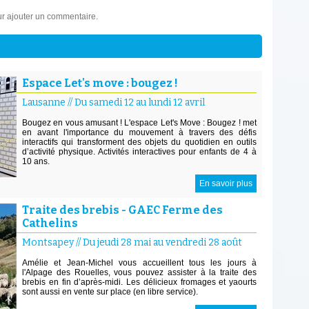
r ajouter un commentaire.
Espace Let's move : bougez !
Lausanne
//
Du samedi 12 au lundi 12 avril
Bougez en vous amusant ! L'espace Let's Move : Bougez ! met
en avant l'importance du mouvement à travers des défis
interactifs qui transforment des objets du quotidien en outils
d’activité physique. Activités interactives pour enfants de 4 à
10 ans.
En savoir plus
Traite des brebis - GAEC Ferme des
Cathelins
Montsapey
//
Du jeudi 28 mai au vendredi 28 août
Amélie et Jean-Michel vous accueillent tous les jours à
l'Alpage des Rouelles, vous pouvez assister à la traite des
brebis en fin d’après-midi. Les délicieux fromages et yaourts
sont aussi en vente sur place (en libre service).