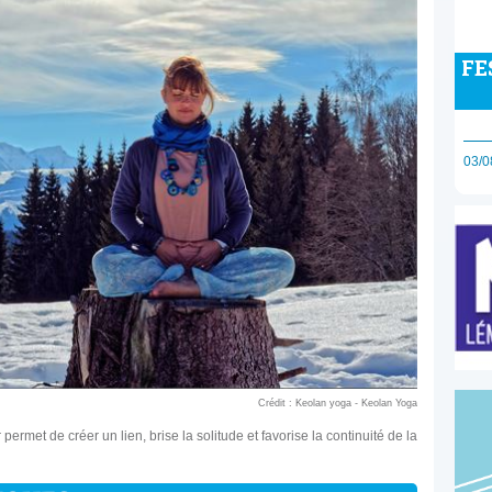
FE
03/0
Crédit : Keolan yoga - Keolan Yoga
ermet de créer un lien, brise la solitude et favorise la continuité de la