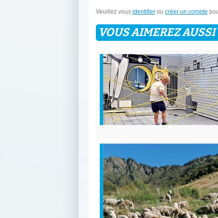
Veuillez vous
identifier
ou
créer un compte
pou
VOUS AIMEREZ AUSSI