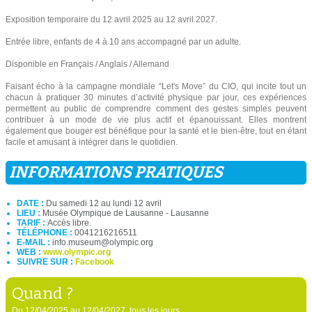
Exposition temporaire du 12 avril 2025 au 12 avril 2027.
Entrée libre, enfants de 4 à 10 ans accompagné par un adulte.
Disponible en Français / Anglais / Allemand
Faisant écho à la campagne mondiale “Let's Move” du CIO, qui incite tout un
chacun à pratiquer 30 minutes d’activité physique par jour, ces expériences
permettent au public de comprendre comment des gestes simples peuvent
contribuer à un mode de vie plus actif et épanouissant. Elles montrent
également que bouger est bénéfique pour la santé et le bien-être, tout en étant
facile et amusant à intégrer dans le quotidien.
INFORMATIONS PRATIQUES
DATE :
Du samedi 12 au lundi 12 avril
LIEU :
Musée Olympique de Lausanne - Lausanne
TARIF :
Accès libre.
TÉLÉPHONE :
0041216216511
E-MAIL :
info.museum@olympic.org
WEB :
www.olympic.org
SUIVRE SUR :
Facebook
Quand ?
Du 12/04/2025 au 12/04/2027, tous les jours.