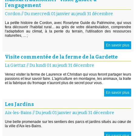
l'engagement
Cordon
//
Du mercredi 01 janvier au jeudi 31 décembre
La petite histoire de Cordon, avec Roselyne Guide du Patrimoine, qui vous
fera découvrir l'habitat rural... au grès de votre déambulation, comprendre
l'adaptation au climat, à la pente du terrain, l'utilisation des ressources
naturelles, ... ;
En savoir plus
Visite commentée de la ferme de la Gardette
La Giettaz
//
Du lundi 01 au jeudi 31 décembre
Venez visiter la ferme de Laurence et Christian qui vous feront partager leurs
passions et leur savoir faire. L'agriculture en montagne, les animaux, la traite
et la fabrique du fromage n'auront plus de secret pour vous.
En savoir plus
Les Jardins
Aix-les-Bains
//
Du jeudi 01 janvier au jeudi 31 décembre
Une belle promenade sur les sentiers des parcs et jardins situés au cœur de
la ville d'Aix-les-Bains.
En savoir plus