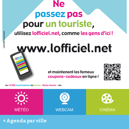
MÉTÉO
WEBCAM
CINÉMA
+
Agenda par ville