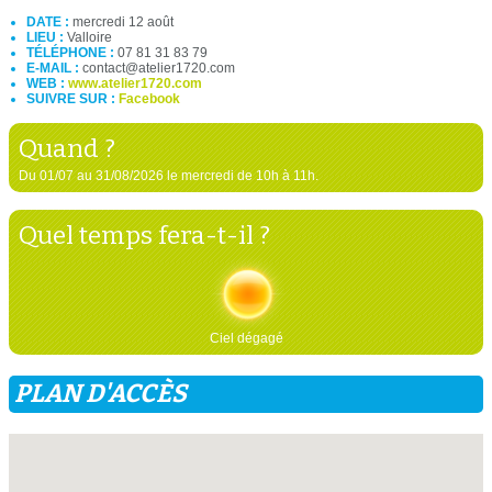
DATE :
mercredi 12 août
LIEU :
Valloire
TÉLÉPHONE :
07 81 31 83 79
E-MAIL :
contact@atelier1720.com
WEB :
www.atelier1720.com
SUIVRE SUR :
Facebook
Quand ?
Du 01/07 au 31/08/2026 le mercredi de 10h à 11h.
Quel temps fera-t-il ?
Ciel dégagé
PLAN D'ACCÈS