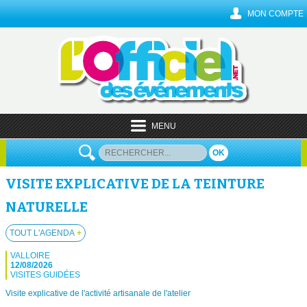
MON COMPTE
MENU
OK
VISITE EXPLICATIVE DE LA TEINTURE
NATURELLE
TOUT L'AGENDA
+
VALLOIRE
12/08/2026
VISITES GUIDÉES
Visite explicative de l'activité artisanale de l'atelier