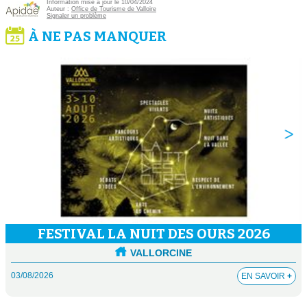
Information mise à jour le 10/04/2024
Auteur :
Office de Tourisme de Valloire
Signaler un problème
À NE PAS MANQUER
FESTIVAL LA NUIT DES OURS 2026
VALLORCINE
03/08/2026
EN SAVOIR
+