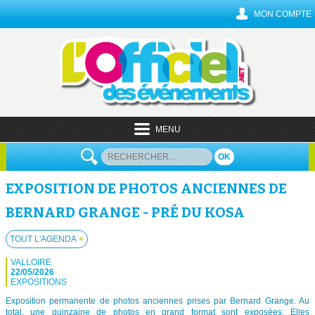
MON COMPTE
MENU
OK
EXPOSITION DE PHOTOS ANCIENNES DE
BERNARD GRANGE - PRÉ DU KOSA
TOUT L'AGENDA
+
VALLOIRE
22/05/2026
EXPOSITIONS
Exposition permanente de photos anciennes prises par Bernard Grange. Au
total, une quinzaine de photos en grand format sont exposées. Elles