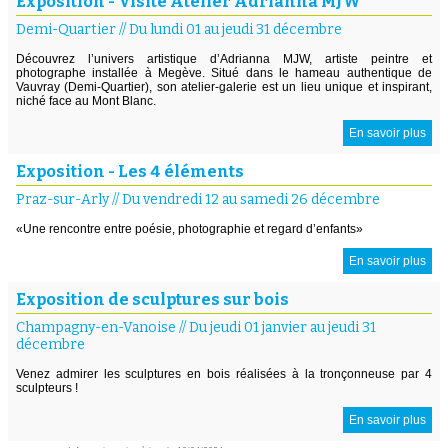
Exposition - Visite Atelier Adrianna MJW
Demi-Quartier
//
Du lundi 01 au jeudi 31 décembre
Découvrez l’univers artistique d’Adrianna MJW, artiste peintre et
photographe installée à Megève. Situé dans le hameau authentique de
Vauvray (Demi-Quartier), son atelier-galerie est un lieu unique et inspirant,
niché face au Mont Blanc.
En savoir plus
Exposition - Les 4 éléments
Praz-sur-Arly
//
Du vendredi 12 au samedi 26 décembre
«Une rencontre entre poésie, photographie et regard d’enfants»
En savoir plus
Exposition de sculptures sur bois
Champagny-en-Vanoise
//
Du jeudi 01 janvier au jeudi 31
décembre
Venez admirer les sculptures en bois réalisées à la tronçonneuse par 4
sculpteurs !
En savoir plus