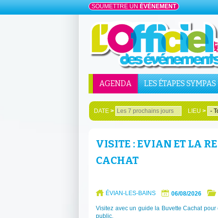
SOUMETTRE UN
ÉVÉNEMENT
AGENDA
LES ÉTAPES SYMPAS
DATE
>
LIEU
>
VISITE : EVIAN ET LA 
CACHAT
ÉVIAN-LES-BAINS
06/08/2026
Visitez avec un guide la Buvette Cachat pour 
public.