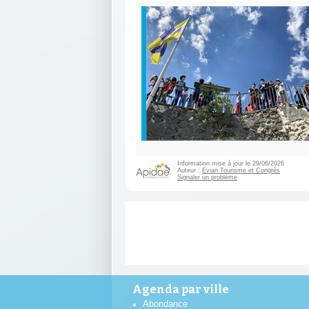
Information mise à jour le 29/06/2026
Auteur :
Evian Tourisme et Congrès
Signaler un problème
Agenda par ville
Abondance