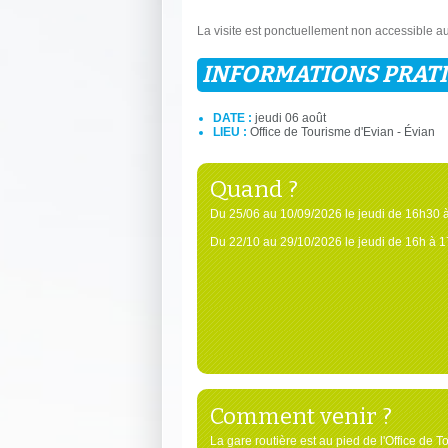
La visite est ponctuellement non accessible au
INFORMATIONS PRAT
DATE :
jeudi 06 août
LIEU :
Office de Tourisme d'Evian - Évian
Quand ?
Du 25/06 au 10/09/2026 le jeudi de 16h30 
Du 22/10 au 29/10/2026 le jeudi de 16h à 
Comment venir ?
La gare routière est au pied de l'Office de T