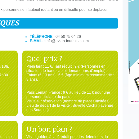
Crédit : Visite : Evian et la renaissance de la Buvette Cachat - Evian Tourisme
x personnes en fauteuil roulant ou en difficulté pour se déplacer.
IQUES
TÉLÉPHONE :
04 50 75 04 26
E-MAIL :
info@evian-tourisme.com
Quel prix ?
à 18h.
Plein tarif : 11 €, Tarif réduit : 9 € (Personnes en
situation de handicap et demandeurs d'emploi),
17h30.
Enfant (6-13 ans) : 6 € (âge minimum recommandé :
8 ans).
Pass Léman France : 9 € au lieu de 11 € pour une
personne titulaire du pass.
Visite sur réservation (nombre de places limitées).
Lieu de départ de la visite : Buvette Cachat (avenue
des Sources).
Un bon plan ?
ourisme.
Visite guidée à tarif réduit pour les détenteurs du