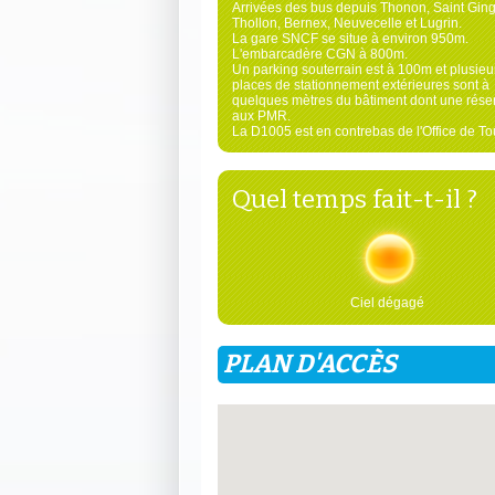
Arrivées des bus depuis Thonon, Saint Ging
Thollon, Bernex, Neuvecelle et Lugrin.
La gare SNCF se situe à environ 950m.
L'embarcadère CGN à 800m.
Un parking souterrain est à 100m et plusieu
places de stationnement extérieures sont à
quelques mètres du bâtiment dont une rése
aux PMR.
La D1005 est en contrebas de l'Office de To
Quel temps fait-t-il ?
Ciel dégagé
PLAN D'ACCÈS