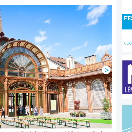
FE
03/0