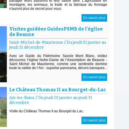
partager leurs passions et leur savoir faire. L'agriculture en
montagne, les animaux, la traite et la fabrique du fromage
n'auront plus de secret pour vous.
En savoir plus
Visites guidées GuidesPSMB de l'église
de Beaune
Saint-Michel-de-Maurienne
//
Du jeudi 01 janvier au
jeudi 31 décembre
Avec un Guide du Patrimoine Savoie Mont Blanc, visitez
découvrez l’église Notre-Dame de l’Assomption de Beaune -
Saint Michel de Maurienne, comme une sentinelle domine
toute la vallée de l’Arc : superbe panorama, décors baroques...
En savoir plus
Le Château Thomas II au Bourget-du-Lac
Aix-les-Bains
//
Du jeudi 01 janvier au jeudi 31
décembre
Visite du Château Thomas II au Bourget du Lac.
En savoir plus