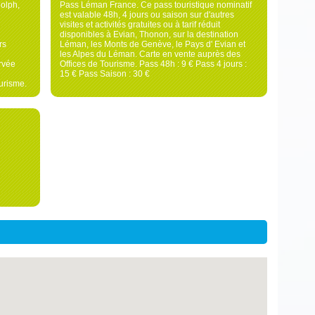
olph,
Pass Léman France. Ce pass touristique nominatif
est valable 48h, 4 jours ou saison sur d'autres
visites et activités gratuites ou à tarif réduit
disponibles à Evian, Thonon, sur la destination
rs
Léman, les Monts de Genève, le Pays d' Evian et
les Alpes du Léman. Carte en vente auprès des
rvée
Offices de Tourisme. Pass 48h : 9 € Pass 4 jours :
15 € Pass Saison : 30 €
urisme.