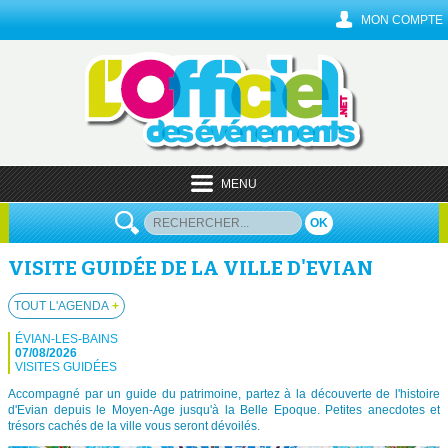
MON COMPTE
MENU
OK
VISITE GUIDÉE DE LA VILLE D'EVIAN
TOUT L'AGENDA
+
ÉVIAN-LES-BAINS
07/08/2026
VISITES GUIDÉES
Accompagné par un guide du patrimoine, partez à la découverte de l'histoire
d'Evian depuis le Moyen-Age jusqu'à la Belle Epoque. Petites anecdotes et
trésors cachés de la ville vous seront dévoilés.