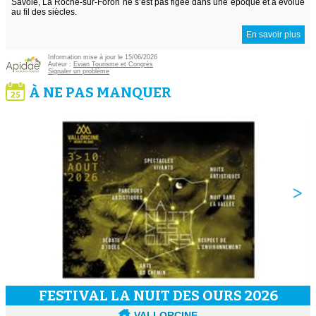
Savoie, La Roche-sur-Foron ne s’est pas figée dans une époque et a évolué
au fil des siècles.
En savoir plus
Information mise à jour le 15/06/2026
Auteur :
Evian Tourisme et Congrès
Signaler un problème
À NE PAS MANQUER
FESTIVAL LA NUIT DES OURS 2026
VALLORCINE