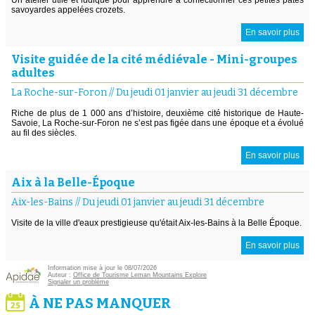
savoyardes appelées crozets.
En savoir plus
Visite guidée de la cité médiévale - Mini-groupes
adultes
La Roche-sur-Foron
//
Du jeudi 01 janvier au jeudi 31 décembre
Riche de plus de 1 000 ans d’histoire, deuxième cité historique de Haute-
Savoie, La Roche-sur-Foron ne s’est pas figée dans une époque et a évolué
au fil des siècles.
En savoir plus
Aix à la Belle-Époque
Aix-les-Bains
//
Du jeudi 01 janvier au jeudi 31 décembre
Visite de la ville d'eaux prestigieuse qu'était Aix-les-Bains à la Belle Époque.
En savoir plus
Information mise à jour le 08/07/2026
Auteur :
Office de Tourisme Leman Mountains Explore
Signaler un problème
À NE PAS MANQUER