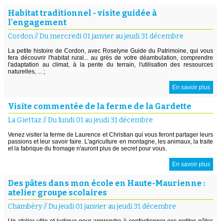
Habitat traditionnel - visite guidée à
l'engagement
Cordon
//
Du mercredi 01 janvier au jeudi 31 décembre
La petite histoire de Cordon, avec Roselyne Guide du Patrimoine, qui vous
fera découvrir l'habitat rural... au grès de votre déambulation, comprendre
l'adaptation au climat, à la pente du terrain, l'utilisation des ressources
naturelles, ... ;
En savoir plus
Visite commentée de la ferme de la Gardette
La Giettaz
//
Du lundi 01 au jeudi 31 décembre
Venez visiter la ferme de Laurence et Christian qui vous feront partager leurs
passions et leur savoir faire. L'agriculture en montagne, les animaux, la traite
et la fabrique du fromage n'auront plus de secret pour vous.
En savoir plus
Des pâtes dans mon école en Haute-Maurienne :
atelier groupe scolaires
Chambéry
//
Du jeudi 01 janvier au jeudi 31 décembre
Un atelier utile et ludique pour apprendre à confectionner ces petites pâtes