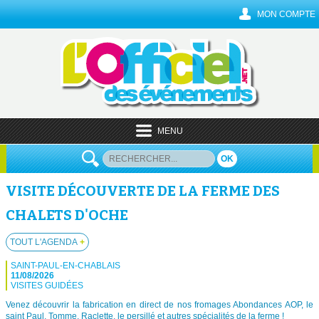
MON COMPTE
MENU
OK
VISITE DÉCOUVERTE DE LA FERME DES
CHALETS D'OCHE
TOUT L'AGENDA
+
SAINT-PAUL-EN-CHABLAIS
11/08/2026
VISITES GUIDÉES
Venez découvrir la fabrication en direct de nos fromages Abondances AOP, le
saint Paul, Tomme, Raclette, le persillé et autres spécialités de la ferme !