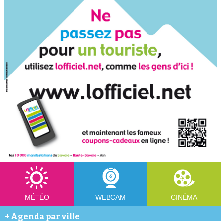
MÉTÉO
WEBCAM
CINÉMA
+
Agenda par ville