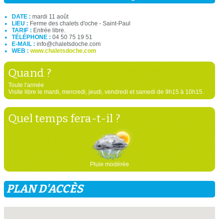
DATE :
mardi 11 août
LIEU :
Ferme des chalets d'oche - Saint-Paul
TARIF :
Entrée libre.
TÉLÉPHONE :
04 50 75 19 51
E-MAIL :
info@chaletsdoche.com
WEB :
www.chaletsdoche.com
Quand ?
Toute l'année
Visite libre le mardi, mercredi, jeudi, vendredi et samedi de 9h15 à 10h15.
Quel temps fera-t-il ?
Pluie modérée
PLAN D'ACCÈS