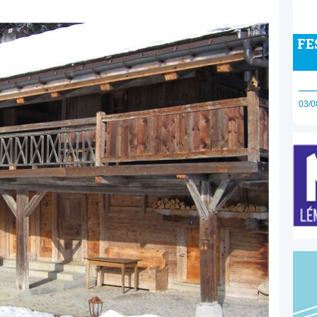
FE
03/0