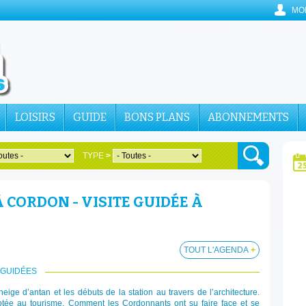
MO
LOISIRS
GUIDE
BONS PLANS
ABONNEMENTS
TYPE
>
 CORDON - VISITE GUIDÉE À
TOUT L'AGENDA
+
 GUIDÉES
ige d’antan et les débuts de la station au travers de l’architecture.
ptée au tourisme. Comment les Cordonnants ont su faire face et se