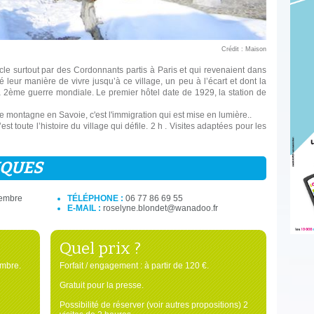
Crédit : Maison
e surtout par des Cordonnants partis à Paris et qui revenaient dans
é leur manière de vivre jusqu’à ce village, un peu à l’écart et dont la
 2ème guerre mondiale. Le premier hôtel date de 1929, la station de
 de montagne en Savoie, c'est l'immigration qui est mise en lumière..
st toute l’histoire du village qui défile. 2 h . Visites adaptées pour les
IQUES
cembre
TÉLÉPHONE :
06 77 86 69 55
E-MAIL :
roselyne.blondet@wanadoo.fr
Quel prix ?
embre.
Forfait / engagement : à partir de 120 €.
Gratuit pour la presse.
Possibilité de réserver (voir autres propositions) 2