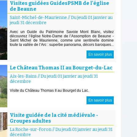
Visites guidées GuidesPSMB de l'église
de Beaune
Saint-Michel-de-Maurienne
//
Du jeudi 01 janvier au
jeudi 31 décembre
Avec un Guide du Patrimoine Savoie Mont Blanc, visitez
découvrez l’église Notre-Dame de l’Assomption de Beaune -
Saint Michel de Maurienne, comme une sentinelle domine
toute la vallée de l’Arc : superbe panorama, décors baroques...
En savoir plus
Le Château Thomas II au Bourget-du-Lac
Aix-les-Bains
//
Du jeudi 01 janvier au jeudi 31
décembre
Visite du Château Thomas II au Bourget du Lac.
En savoir plus
Visite guidée de la cité médiévale -
Groupes adultes
La Roche-sur-Foron
//
Du jeudi 01 janvier au jeudi 31
décembre