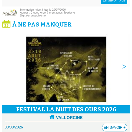
En savoir plus
Information mise à jour le 29/07/2026
Auteur :
Cluses Arve & montagnes Tourisme
Signaler un problème
À NE PAS MANQUER
FESTIVAL LA NUIT DES OURS 2026
VALLORCINE
03/08/2026
EN SAVOIR
+