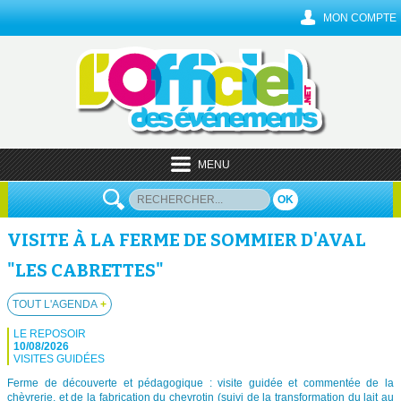
MON COMPTE
MENU
OK
VISITE À LA FERME DE SOMMIER D'AVAL
"LES CABRETTES"
TOUT L'AGENDA
+
LE REPOSOIR
10/08/2026
VISITES GUIDÉES
Ferme de découverte et pédagogique : visite guidée et commentée de la
chèvrerie, et de la fabrication du chevrotin (suivi de la transformation du lait au