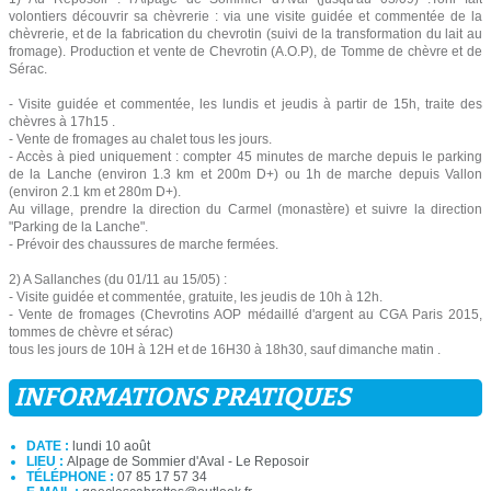
volontiers découvrir sa chèvrerie : via une visite guidée et commentée de la
chèvrerie, et de la fabrication du chevrotin (suivi de la transformation du lait au
fromage). Production et vente de Chevrotin (A.O.P), de Tomme de chèvre et de
Sérac.
- Visite guidée et commentée, les lundis et jeudis à partir de 15h, traite des
chèvres à 17h15 .
- Vente de fromages au chalet tous les jours.
- Accès à pied uniquement : compter 45 minutes de marche depuis le parking
de la Lanche (environ 1.3 km et 200m D+) ou 1h de marche depuis Vallon
(environ 2.1 km et 280m D+).
Au village, prendre la direction du Carmel (monastère) et suivre la direction
"Parking de la Lanche".
- Prévoir des chaussures de marche fermées.
2) A Sallanches (du 01/11 au 15/05) :
- Visite guidée et commentée, gratuite, les jeudis de 10h à 12h.
- Vente de fromages (Chevrotins AOP médaillé d'argent au CGA Paris 2015,
tommes de chèvre et sérac)
tous les jours de 10H à 12H et de 16H30 à 18h30, sauf dimanche matin .
INFORMATIONS PRATIQUES
DATE :
lundi 10 août
LIEU :
Alpage de Sommier d'Aval - Le Reposoir
TÉLÉPHONE :
07 85 17 57 34