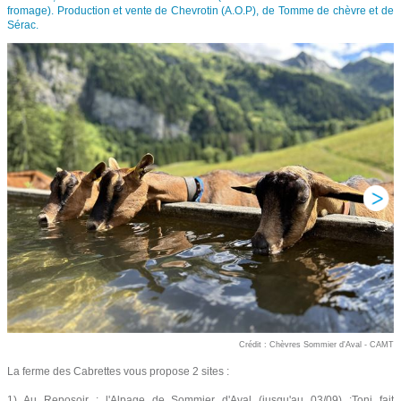
fromage). Production et vente de Chevrotin (A.O.P), de Tomme de chèvre et de
Sérac.
Crédit : Chèvres Sommier d'Aval - CAMT
La ferme des Cabrettes vous propose 2 sites :
1) Au Reposoir : l'Alpage de Sommier d'Aval (jusqu'au 03/09) :Toni fait