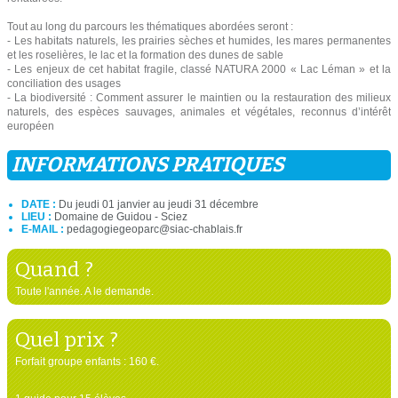
Tout au long du parcours les thématiques abordées seront :
- Les habitats naturels, les prairies sèches et humides, les mares permanentes
et les roselières, le lac et la formation des dunes de sable
- Les enjeux de cet habitat fragile, classé NATURA 2000 « Lac Léman » et la
conciliation des usages
- La biodiversité : Comment assurer le maintien ou la restauration des milieux
naturels, des espèces sauvages, animales et végétales, reconnus d’intérêt
européen
INFORMATIONS PRATIQUES
DATE :
Du jeudi 01 janvier au jeudi 31 décembre
LIEU :
Domaine de Guidou - Sciez
E-MAIL :
pedagogiegeoparc@siac-chablais.fr
Quand ?
Toute l'année. A le demande.
Quel prix ?
Forfait groupe enfants : 160 €.