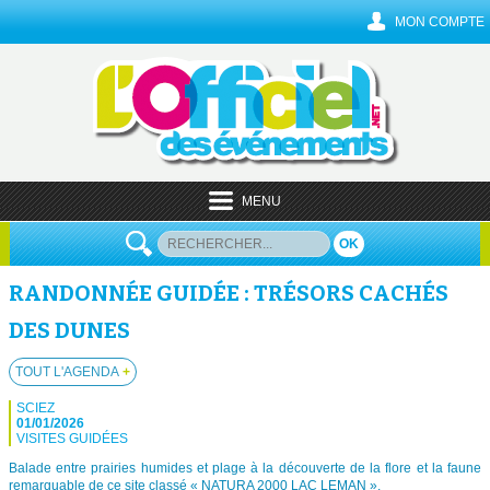
MON COMPTE
MENU
OK
RANDONNÉE GUIDÉE : TRÉSORS CACHÉS
DES DUNES
TOUT L'AGENDA
+
SCIEZ
01/01/2026
VISITES GUIDÉES
Balade entre prairies humides et plage à la découverte de la flore et la faune
remarquable de ce site classé « NATURA 2000 LAC LEMAN ».