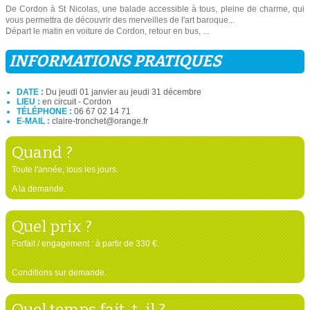
De Cordon à St Nicolas, une balade accessible à tous, pleine de charme, qui
vous permettra de découvrir des merveilles de l'art baroque...
Départ le matin en voiture de Cordon, retour en bus, ...
INFORMATIONS PRATIQUES
DATE :
Du jeudi 01 janvier au jeudi 31 décembre
LIEU :
en circuit - Cordon
TÉLÉPHONE :
06 67 02 14 71
E-MAIL :
claire-tronchet@orange.fr
Quand ?
Toute l'année, tous les jours.
A la demande.
Quel prix ?
Forfait / engagement : à partir de 330 €.
Conditions sur demande.
Quel temps fait-t-il ?