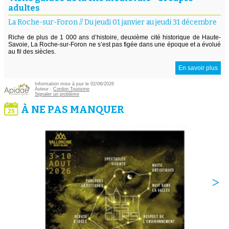
adultes
La Roche-sur-Foron
//
Du jeudi 01 janvier au jeudi 31 décembre
Riche de plus de 1 000 ans d’histoire, deuxième cité historique de Haute-
Savoie, La Roche-sur-Foron ne s’est pas figée dans une époque et a évolué
au fil des siècles.
En savoir plus
Information mise à jour le 02/06/2026
Auteur :
Cordon Tourisme
Signaler un problème
À NE PAS MANQUER