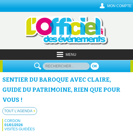
MON COMPTE
MENU
OK
SENTIER DU BAROQUE AVEC CLAIRE,
GUIDE DU PATRIMOINE, RIEN QUE POUR
VOUS !
TOUT L'AGENDA
+
CORDON
01/01/2026
VISITES GUIDÉES