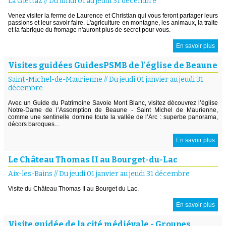
La Giettaz
//
Du lundi 01 au jeudi 31 décembre
Venez visiter la ferme de Laurence et Christian qui vous feront partager leurs
passions et leur savoir faire. L'agriculture en montagne, les animaux, la traite
et la fabrique du fromage n'auront plus de secret pour vous.
En savoir plus
Visites guidées GuidesPSMB de l'église de Beaune
Saint-Michel-de-Maurienne
//
Du jeudi 01 janvier au jeudi 31
décembre
Avec un Guide du Patrimoine Savoie Mont Blanc, visitez découvrez l’église
Notre-Dame de l’Assomption de Beaune - Saint Michel de Maurienne,
comme une sentinelle domine toute la vallée de l’Arc : superbe panorama,
décors baroques...
En savoir plus
Le Château Thomas II au Bourget-du-Lac
Aix-les-Bains
//
Du jeudi 01 janvier au jeudi 31 décembre
Visite du Château Thomas II au Bourget du Lac.
En savoir plus
Visite guidée de la cité médiévale - Groupes