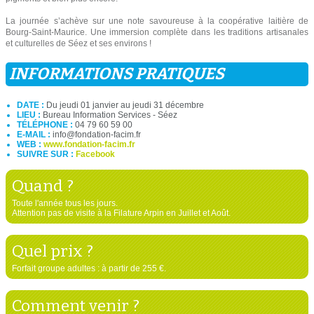
La journée s’achève sur une note savoureuse à la coopérative laitière de
Bourg-Saint-Maurice. Une immersion complète dans les traditions artisanales
et culturelles de Séez et ses environs !
INFORMATIONS PRATIQUES
DATE :
Du jeudi 01 janvier au jeudi 31 décembre
LIEU :
Bureau Information Services - Séez
TÉLÉPHONE :
04 79 60 59 00
E-MAIL :
info@fondation-facim.fr
WEB :
www.fondation-facim.fr
SUIVRE SUR :
Facebook
Quand ?
Toute l'année tous les jours.
Attention pas de visite à la Filature Arpin en Juillet et Août.
Quel prix ?
Forfait groupe adultes : à partir de 255 €.
Comment venir ?