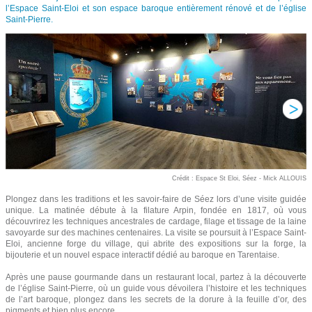
l’Espace Saint-Eloi et son espace baroque entièrement rénové et de l’église
Saint-Pierre.
Crédit : Espace St Eloi, Séez - Mick ALLOUIS
Plongez dans les traditions et les savoir-faire de Séez lors d’une visite guidée
unique. La matinée débute à la filature Arpin, fondée en 1817, où vous
découvrirez les techniques ancestrales de cardage, filage et tissage de la laine
savoyarde sur des machines centenaires. La visite se poursuit à l’Espace Saint-
Eloi, ancienne forge du village, qui abrite des expositions sur la forge, la
bijouterie et un nouvel espace interactif dédié au baroque en Tarentaise.
Après une pause gourmande dans un restaurant local, partez à la découverte
de l’église Saint-Pierre, où un guide vous dévoilera l’histoire et les techniques
de l’art baroque, plongez dans les secrets de la dorure à la feuille d’or, des
pigments et bien plus encore.