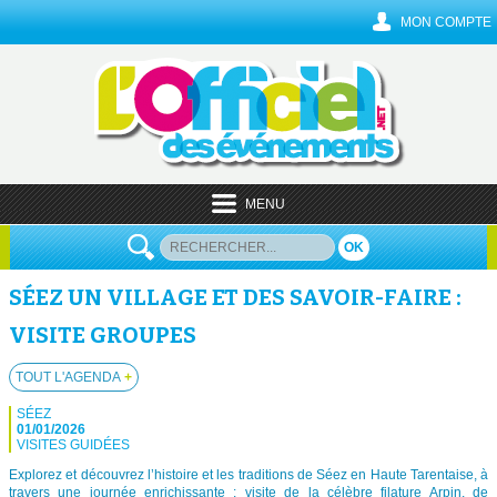
MON COMPTE
MENU
OK
SÉEZ UN VILLAGE ET DES SAVOIR-FAIRE :
VISITE GROUPES
TOUT L'AGENDA
+
SÉEZ
01/01/2026
VISITES GUIDÉES
Explorez et découvrez l’histoire et les traditions de Séez en Haute Tarentaise, à
travers une journée enrichissante : visite de la célèbre filature Arpin, de