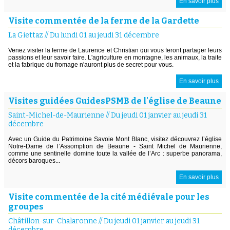
En savoir plus
Visite commentée de la ferme de la Gardette
La Giettaz
//
Du lundi 01 au jeudi 31 décembre
Venez visiter la ferme de Laurence et Christian qui vous feront partager leurs
passions et leur savoir faire. L'agriculture en montagne, les animaux, la traite
et la fabrique du fromage n'auront plus de secret pour vous.
En savoir plus
Visites guidées GuidesPSMB de l'église de Beaune
Saint-Michel-de-Maurienne
//
Du jeudi 01 janvier au jeudi 31
décembre
Avec un Guide du Patrimoine Savoie Mont Blanc, visitez découvrez l’église
Notre-Dame de l’Assomption de Beaune - Saint Michel de Maurienne,
comme une sentinelle domine toute la vallée de l’Arc : superbe panorama,
décors baroques...
En savoir plus
Visite commentée de la cité médiévale pour les
groupes
Châtillon-sur-Chalaronne
//
Du jeudi 01 janvier au jeudi 31
décembre