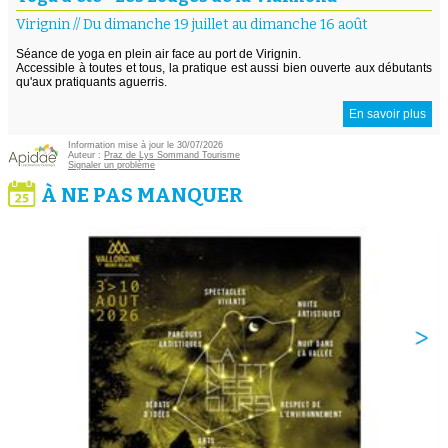
Virignin
//
Du dimanche 19 juillet au dimanche 16 août
Séance de yoga en plein air face au port de Virignin.
Accessible à toutes et tous, la pratique est aussi bien ouverte aux débutants
qu'aux pratiquants aguerris.
En savoir plus
Information mise à jour le 30/07/2026
Auteur :
Praz de Lys Sommand Tourisme
Signaler un problème
À NE PAS MANQUER