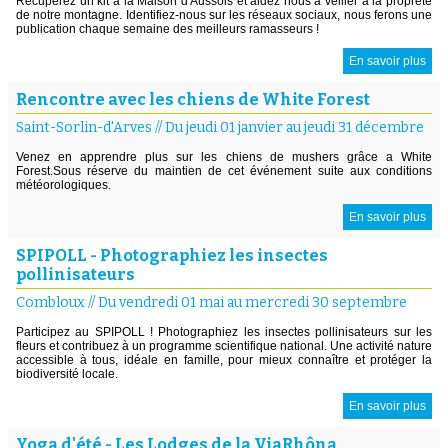
Récupérez un kit à la Maison d'Aussois et aidez nous à veiller à la propreté
de notre montagne. Identifiez-nous sur les réseaux sociaux, nous ferons une
publication chaque semaine des meilleurs ramasseurs !
En savoir plus
Rencontre avec les chiens de White Forest
Saint-Sorlin-d'Arves
//
Du jeudi 01 janvier au jeudi 31 décembre
Venez en apprendre plus sur les chiens de mushers grâce a White
Forest.Sous réserve du maintien de cet événement suite aux conditions
météorologiques.
En savoir plus
SPIPOLL - Photographiez les insectes
pollinisateurs
Combloux
//
Du vendredi 01 mai au mercredi 30 septembre
Participez au SPIPOLL ! Photographiez les insectes pollinisateurs sur les
fleurs et contribuez à un programme scientifique national. Une activité nature
accessible à tous, idéale en famille, pour mieux connaître et protéger la
biodiversité locale.
En savoir plus
Yoga d'été - Les Lodges de la ViaRhôna