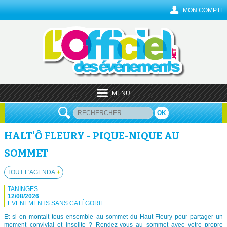
MON COMPTE
MENU
OK
HALT'Ô FLEURY - PIQUE-NIQUE AU
SOMMET
TOUT L'AGENDA
+
TANINGES
12/08/2026
EVENEMENTS SANS CATÉGORIE
Et si on montait tous ensemble au sommet du Haut-Fleury pour partager un
moment convivial et insolite ? Rendez-vous au sommet avec votre propre