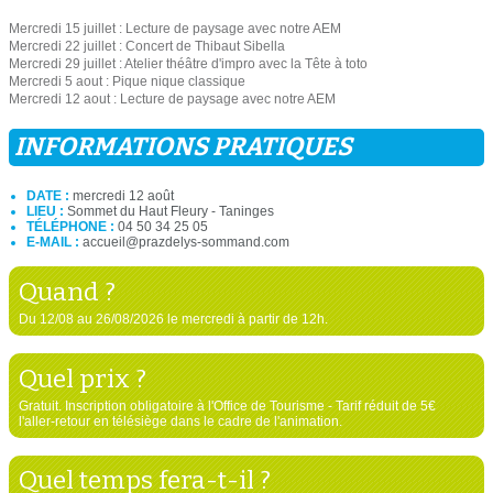
Mercredi 15 juillet : Lecture de paysage avec notre AEM
Mercredi 22 juillet : Concert de Thibaut Sibella
Mercredi 29 juillet : Atelier théâtre d'impro avec la Tête à toto
Mercredi 5 aout : Pique nique classique
Mercredi 12 aout : Lecture de paysage avec notre AEM
INFORMATIONS PRATIQUES
DATE :
mercredi 12 août
LIEU :
Sommet du Haut Fleury - Taninges
TÉLÉPHONE :
04 50 34 25 05
E-MAIL :
accueil@prazdelys-sommand.com
Quand ?
Du 12/08 au 26/08/2026 le mercredi à partir de 12h.
Quel prix ?
Gratuit. Inscription obligatoire à l'Office de Tourisme - Tarif réduit de 5€
l'aller-retour en télésiège dans le cadre de l'animation.
Quel temps fera-t-il ?