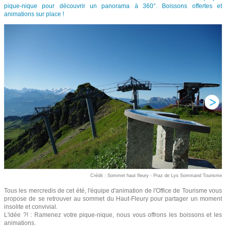
pique-nique pour découvrir un panorama à 360°. Boissons offertes et
animations sur place !
Crédit : Sommet haut fleury - Praz de Lys Sommand Tourisme
Tous les mercredis de cet été, l'équipe d'animation de l'Office de Tourisme vous
propose de se retrouver au sommet du Haut-Fleury pour partager un moment
insolite et convivial.
L'idée ?! : Ramenez votre pique-nique, nous vous offrons les boissons et les
animations.