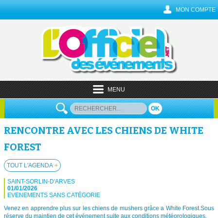
MON COMPTE
MENU
OK
RENCONTRE AVEC LES CHIENS DE WHITE
FOREST
TOUT L'AGENDA
+
SAINT-SORLIN-D'ARVES
01/01/2026
EVENEMENTS SANS CATÉGORIE
Venez en apprendre plus sur les chiens de mushers grâce a White Forest.Sous
réserve du maintien de cet événement suite aux conditions météorologiques.