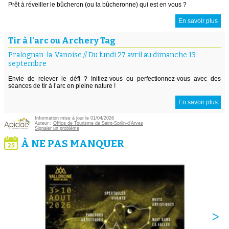
Prêt à réveiller le bûcheron (ou la bûcheronne) qui est en vous ?
En savoir plus
Tir à l'arc ou Archery Tag
Pralognan-la-Vanoise
//
Du lundi 27 avril au dimanche 13
septembre
Envie de relever le défi ? Initiez-vous ou perfectionnez-vous avec des
séances de tir à l’arc en pleine nature !
En savoir plus
Information mise à jour le 01/04/2026
Auteur :
Office de Tourisme de Saint-Sorlin-d'Arves
Signaler un problème
À NE PAS MANQUER