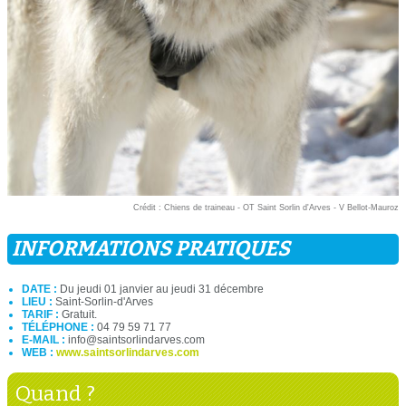
Crédit : Chiens de traineau - OT Saint Sorlin d'Arves - V Bellot-Mauroz
INFORMATIONS PRATIQUES
DATE :
Du jeudi 01 janvier au jeudi 31 décembre
LIEU :
Saint-Sorlin-d'Arves
TARIF :
Gratuit.
TÉLÉPHONE :
04 79 59 71 77
E-MAIL :
info@saintsorlindarves.com
WEB :
www.saintsorlindarves.com
Quand ?