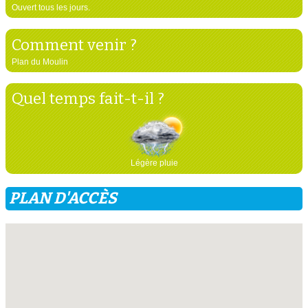
Ouvert tous les jours.
Comment venir ?
Plan du Moulin
Quel temps fait-t-il ?
Légère pluie
PLAN D'ACCÈS