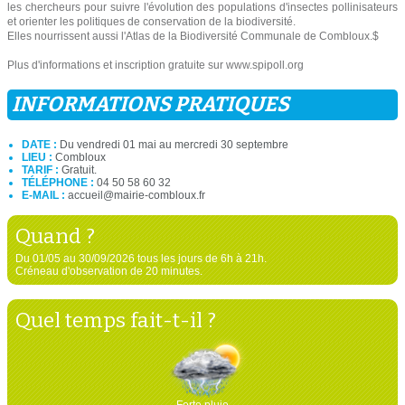
les chercheurs pour suivre l'évolution des populations d'insectes pollinisateurs
et orienter les politiques de conservation de la biodiversité.
Elles nourrissent aussi l'Atlas de la Biodiversité Communale de Combloux.$
Plus d'informations et inscription gratuite sur www.spipoll.org
INFORMATIONS PRATIQUES
DATE :
Du vendredi 01 mai au mercredi 30 septembre
LIEU :
Combloux
TARIF :
Gratuit.
TÉLÉPHONE :
04 50 58 60 32
E-MAIL :
accueil@mairie-combloux.fr
Quand ?
Du 01/05 au 30/09/2026 tous les jours de 6h à 21h.
Créneau d'observation de 20 minutes.
Quel temps fait-t-il ?
Forte pluie