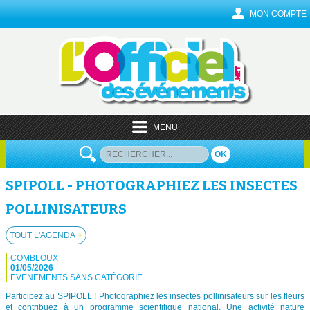
MON COMPTE
MENU
OK
SPIPOLL - PHOTOGRAPHIEZ LES INSECTES
POLLINISATEURS
TOUT L'AGENDA
+
COMBLOUX
01/05/2026
EVENEMENTS SANS CATÉGORIE
Participez au SPIPOLL ! Photographiez les insectes pollinisateurs sur les fleurs
et contribuez à un programme scientifique national. Une activité nature