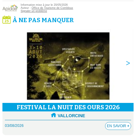
Information mise à jour le 20/05/2026
Auteur :
Office de Tourisme de Combloux
Signaler un problème
À NE PAS MANQUER
FESTIVAL LA NUIT DES OURS 2026
VALLORCINE
03/08/2026
EN SAVOIR
+