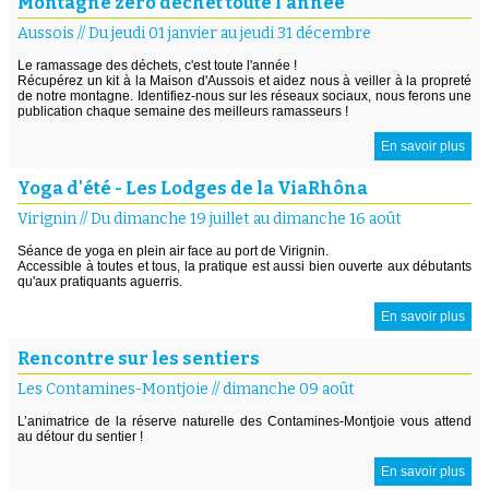
Montagne zéro déchet toute l'année
Aussois
//
Du jeudi 01 janvier au jeudi 31 décembre
Le ramassage des déchets, c'est toute l'année !
Récupérez un kit à la Maison d'Aussois et aidez nous à veiller à la propreté
de notre montagne. Identifiez-nous sur les réseaux sociaux, nous ferons une
publication chaque semaine des meilleurs ramasseurs !
En savoir plus
Yoga d'été - Les Lodges de la ViaRhôna
Virignin
//
Du dimanche 19 juillet au dimanche 16 août
Séance de yoga en plein air face au port de Virignin.
Accessible à toutes et tous, la pratique est aussi bien ouverte aux débutants
qu'aux pratiquants aguerris.
En savoir plus
Rencontre sur les sentiers
Les Contamines-Montjoie
//
dimanche 09 août
L’animatrice de la réserve naturelle des Contamines-Montjoie vous attend
au détour du sentier !
En savoir plus