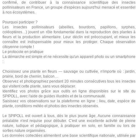
confirmé, de contribuer à la connaissance scientifique des insectes
pollinisateurs en France, un groupe d'espèces aujourd'hui menacé et essentiel
à nos écosystèmes.
Pourquoi participer ?
Les insectes pollinisateurs (abeilles, bourdons, papillons, syrphes,
coléoptères…) jouent un rôle fondamental dans la reproduction des plantes à
fleurs et la production alimentaire. Leur déclin est préoccupant, et mieux les
connaître est indispensable pour mieux les protéger. Chaque observation
citoyenne compte !
Le protocole en pratique
La démarche est simple et ne nécessite qu'un appareil photo ou un smartphone
:
Choisissez une plante en fleurs — sauvage ou cultivée, n'importe où : jardin,
prairie, bord de chemin, balcon…
Observez et photographiez pendant 20 minutes consécutives tous les insectes
qui visitent cette plante, sans vous déplacer.
Identifiez vos photos grâce aux outils en ligne disponibles sur le site du
SPIPOLL, avec l'aide de guides illustrés et de la communauté.
Saisissez vos observations sur la plateforme en ligne : lieu, date, espèce de
plante, conditions météo et photos des insectes observés.
Le SPIPOLL est ouvert à tous, dès le plus jeune âge. Aucune connaissance
préalable n'est requise pour débuter. C'est une excellente activité de pleine
nature, ludique et pédagogique, à pratiquer en solo, en famille ou lors de
sorties nature organisées.
Les données collectées alimentent une base scientifique nationale, utilisée par