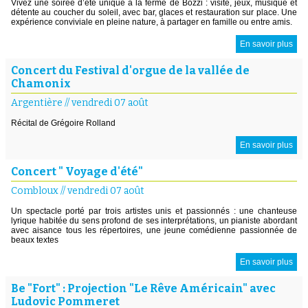
Vivez une soirée d’été unique à la ferme de Bozzi : visite, jeux, musique et
détente au coucher du soleil, avec bar, glaces et restauration sur place. Une
expérience conviviale en pleine nature, à partager en famille ou entre amis.
En savoir plus
Concert du Festival d'orgue de la vallée de
Chamonix
Argentière
//
vendredi 07 août
Récital de Grégoire Rolland
En savoir plus
Concert " Voyage d'été"
Combloux
//
vendredi 07 août
Un spectacle porté par trois artistes unis et passionnés : une chanteuse
lyrique habitée du sens profond de ses interprétations, un pianiste abordant
avec aisance tous les répertoires, une jeune comédienne passionnée de
beaux textes
En savoir plus
Be "Fort" : Projection "Le Rêve Américain" avec
Ludovic Pommeret