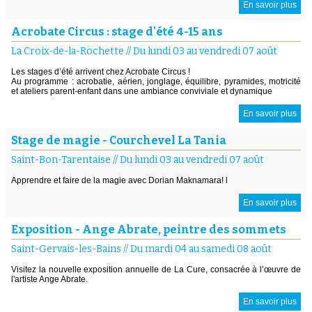
En savoir plus
Acrobate Circus : stage d'été 4-15 ans
La Croix-de-la-Rochette
//
Du lundi 03 au vendredi 07 août
Les stages d’été arrivent chez Acrobate Circus !
Au programme : acrobatie, aérien, jonglage, équilibre, pyramides, motricité
et ateliers parent-enfant dans une ambiance conviviale et dynamique
En savoir plus
Stage de magie - Courchevel La Tania
Saint-Bon-Tarentaise
//
Du lundi 03 au vendredi 07 août
Apprendre et faire de la magie avec Dorian Maknamara! l
En savoir plus
Exposition - Ange Abrate, peintre des sommets
Saint-Gervais-les-Bains
//
Du mardi 04 au samedi 08 août
Visitez la nouvelle exposition annuelle de La Cure, consacrée à l’œuvre de
l'artiste Ange Abrate.
En savoir plus