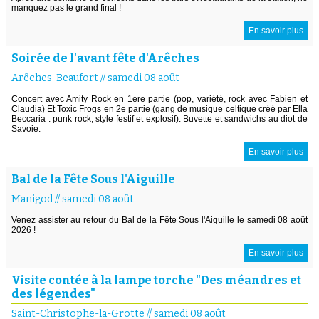
manquez pas le grand final !
En savoir plus
Soirée de l'avant fête d'Arêches
Arêches-Beaufort
//
samedi 08 août
Concert avec Amity Rock en 1ere partie (pop, variété, rock avec Fabien et
Claudia) Et Toxic Frogs en 2e partie (gang de musique celtique créé par Ella
Beccaria : punk rock, style festif et explosif). Buvette et sandwichs au diot de
Savoie.
En savoir plus
Bal de la Fête Sous l'Aiguille
Manigod
//
samedi 08 août
Venez assister au retour du Bal de la Fête Sous l'Aiguille le samedi 08 août
2026 !
En savoir plus
Visite contée à la lampe torche "Des méandres et
des légendes"
Saint-Christophe-la-Grotte
//
samedi 08 août