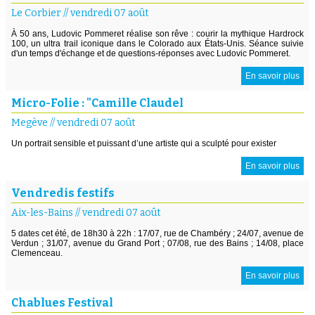
Le Corbier
//
vendredi 07 août
À 50 ans, Ludovic Pommeret réalise son rêve : courir la mythique Hardrock
100, un ultra trail iconique dans le Colorado aux États-Unis. Séance suivie
d'un temps d'échange et de questions-réponses avec Ludovic Pommeret.
En savoir plus
Micro-Folie : "Camille Claudel
Megève
//
vendredi 07 août
Un portrait sensible et puissant d’une artiste qui a sculpté pour exister
En savoir plus
Vendredis festifs
Aix-les-Bains
//
vendredi 07 août
5 dates cet été, de 18h30 à 22h : 17/07, rue de Chambéry ; 24/07, avenue de
Verdun ; 31/07, avenue du Grand Port ; 07/08, rue des Bains ; 14/08, place
Clemenceau.
En savoir plus
Chablues Festival