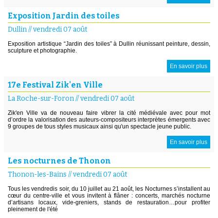
Exposition Jardin des toiles
Dullin
//
vendredi 07 août
Exposition artistique “Jardin des toiles” à Dullin réunissant peinture, dessin,
sculpture et photographie.
En savoir plus
17e Festival Zik'en Ville
La Roche-sur-Foron
//
vendredi 07 août
Zik'en Ville va de nouveau faire vibrer la cité médiévale avec pour mot
d’ordre la valorisation des auteurs-compositeurs interprètes émergents avec
9 groupes de tous styles musicaux ainsi qu'un spectacle jeune public.
En savoir plus
Les nocturnes de Thonon
Thonon-les-Bains
//
vendredi 07 août
Tous les vendredis soir, du 10 juillet au 21 août, les Nocturnes s’installent au
cœur du centre-ville et vous invitent à flâner : concerts, marchés nocturne
d’artisans locaux, vide-greniers, stands de restauration…pour profiter
pleinement de l'été