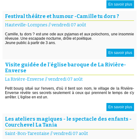
En savoir plus
Festival théâtre et humour -Camille tu dors ?
Hauteville-Lompnes
//
vendredi 07 août
Camille, tu dors ? est une ode aux pyjamas et aux polochons, une insomnie
rêveuse. Une escapade nocturne, drôle et poétique.
Jeune public à partir de 3 ans.
En savoir plus
Visite guidée de l'église baroque de La Rivière-
Enverse
La Rivière-Enverse
//
vendredi 07 août
Petit bourg situé sur l'envers, d'où il tient son nom, le village de la Rivière-
Enverse révèle ses secrets seulement à ceux qui prennent le temps de s'y
arrêter. L'église en est un.
En savoir plus
Les ateliers magiques - le spectacle des enfants -
Courchevel La Tania
Saint-Bon-Tarentaise
//
vendredi 07 août