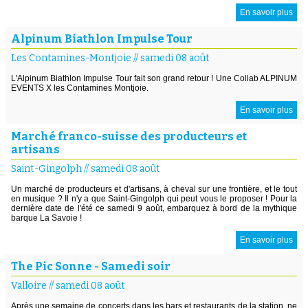
En savoir plus
Alpinum Biathlon Impulse Tour
Les Contamines-Montjoie
//
samedi 08 août
L'Alpinum Biathlon Impulse Tour fait son grand retour ! Une Collab ALPINUM
EVENTS X les Contamines Montjoie.
En savoir plus
Marché franco-suisse des producteurs et
artisans
Saint-Gingolph
//
samedi 08 août
Un marché de producteurs et d'artisans, à cheval sur une frontière, et le tout
en musique ? Il n'y a que Saint-Gingolph qui peut vous le proposer ! Pour la
dernière date de l'été ce samedi 9 août, embarquez à bord de la mythique
barque La Savoie !
En savoir plus
The Pic Sonne - Samedi soir
Valloire
//
samedi 08 août
Après une semaine de concerts dans les bars et restaurants de la station, ne