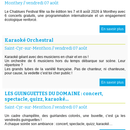
Monthey
//
vendredi 07 août
Le Chablues Festival fête sa 8e édition les 7 et 8 août 2026 à Monthey avec
6 concerts gratuits, une programmation internationale et un engagement
écologique renforcé.
En savoir plus
Karaoké Orchestral
Saint-Cyr-sur-Menthon
//
vendredi 07 août
Karaoké géant avec des musiciens en chair et en os !
Un orchestre de 6 musiciens hors du temps débarque sur scène. Leur
répertoire ?
Les grands tubes de la variété française. Pas de chanteur, ni chanteuse,
pour cause, la vedette c’est toi cher public !
En savoir plus
LES GUINGUETTES DU DOMAINE : concert,
spectacle, quizz, karaoké…
Saint-Cyr-sur-Menthon
//
vendredi 07 août
Un cadre champêtre, des guirlandes colorés, une buvette, c’est ça les
vendredis guinguettes !
A chaque soirée son ambiance : concert, spectacle, quizz, karaoké…