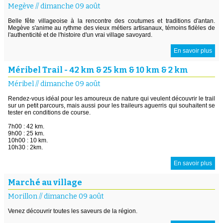
Megève
//
dimanche 09 août
Belle fête villageoise à la rencontre des coutumes et traditions d'antan.
Megève s'anime au rythme des vieux métiers artisanaux, témoins fidèles de
l'authenticité et de l'histoire d'un vrai village savoyard.
En savoir plus
Méribel Trail - 42 km & 25 km & 10 km & 2 km
Méribel
//
dimanche 09 août
Rendez-vous idéal pour les amoureux de nature qui veulent découvrir le trail
sur un petit parcours, mais aussi pour les traileurs aguerris qui souhaitent se
tester en conditions de course.
7h00 : 42 km.
9h00 : 25 km.
10h00 : 10 km.
10h30 : 2km.
En savoir plus
Marché au village
Morillon
//
dimanche 09 août
Venez découvrir toutes les saveurs de la région.