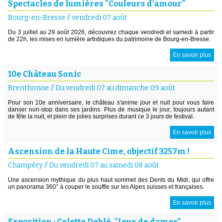
Spectacles de lumières "Couleurs d’amour"
Bourg-en-Bresse
//
vendredi 07 août
Du 3 juillet au 29 août 2026, découvrez chaque vendredi et samedi à partir
de 22h, les mises en lumière artistiques du patrimoine de Bourg-en-Bresse.
En savoir plus
10e Château Sonic
Brenthonne
//
Du vendredi 07 au dimanche 09 août
Pour son 10e anniversaire, le château s'anime jour et nuit pour vous faire
danser non-stop dans ses jardins. Plus de musique le jour, toujours autant
de fête la nuit, et plein de jolies surprises durant ce 3 jours de festival.
En savoir plus
Ascension de la Haute Cime, objectif 3257m !
Champéry
//
Du vendredi 07 au samedi 08 août
Une ascension mythique du plus haut sommet des Dents du Midi, qui offre
un panorama 360° à couper le souffle sur les Alpes suisses et françaises.
En savoir plus
Exposition : Colette Deblé, "Jeux de dames"