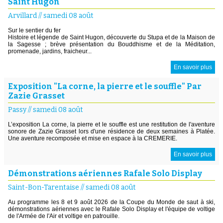
Saint Hugon
Arvillard
//
samedi 08 août
Sur le sentier du fer
Histoire et légende de Saint Hugon, découverte du Stupa et de la Maison de
la Sagesse ; brève présentation du Bouddhisme et de la Méditation,
promenade, jardins, fraicheur...
En savoir plus
Exposition "La corne, la pierre et le souffle" Par
Zazie Grasset
Passy
//
samedi 08 août
L’exposition La corne, la pierre et le souffle est une restitution de l'aventure
sonore de Zazie Grasset lors d'une résidence de deux semaines à Platée.
Une aventure recomposée et mise en espace à la CREMERIE.
En savoir plus
Démonstrations aériennes Rafale Solo Display
Saint-Bon-Tarentaise
//
samedi 08 août
Au programme les 8 et 9 août 2026 de la Coupe du Monde de saut à ski,
démonstrations aériennes avec le Rafale Solo Display et l'équipe de voltige
de l'Armée de l'Air et voltige en patrouille.