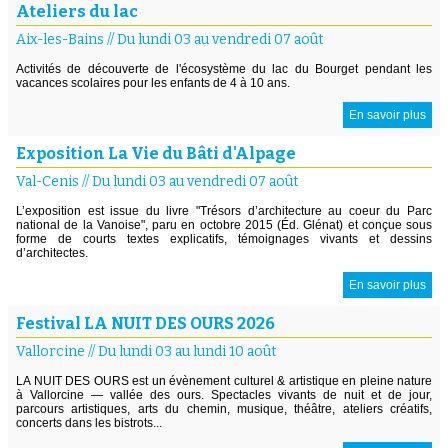
Ateliers du lac
Aix-les-Bains
//
Du lundi 03 au vendredi 07 août
Activités de découverte de l'écosystème du lac du Bourget pendant les
vacances scolaires pour les enfants de 4 à 10 ans.
En savoir plus
Exposition La Vie du Bâti d'Alpage
Val-Cenis
//
Du lundi 03 au vendredi 07 août
L’exposition est issue du livre "Trésors d’architecture au coeur du Parc
national de la Vanoise", paru en octobre 2015 (Éd. Glénat) et conçue sous
forme de courts textes explicatifs, témoignages vivants et dessins
d’architectes.
En savoir plus
Festival LA NUIT DES OURS 2026
Vallorcine
//
Du lundi 03 au lundi 10 août
LA NUIT DES OURS est un évènement culturel & artistique en pleine nature
à Vallorcine — vallée des ours. Spectacles vivants de nuit et de jour,
parcours artistiques, arts du chemin, musique, théâtre, ateliers créatifs,
concerts dans les bistrots...