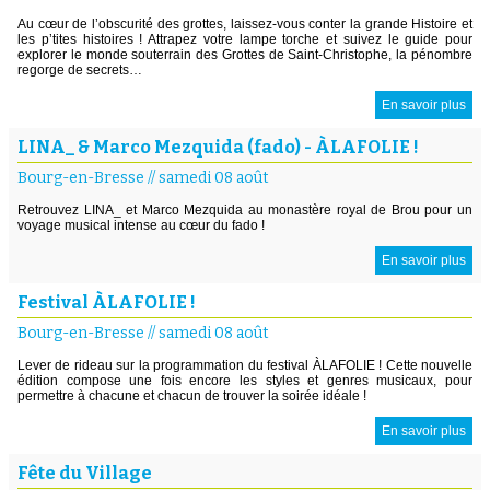
Au cœur de l’obscurité des grottes, laissez-vous conter la grande Histoire et
les p’tites histoires ! Attrapez votre lampe torche et suivez le guide pour
explorer le monde souterrain des Grottes de Saint-Christophe, la pénombre
regorge de secrets…
En savoir plus
LINA_ & Marco Mezquida (fado) - ÀLAFOLIE !
Bourg-en-Bresse
//
samedi 08 août
Retrouvez LINA_ et Marco Mezquida au monastère royal de Brou pour un
voyage musical intense au cœur du fado !
En savoir plus
Festival ÀLAFOLIE !
Bourg-en-Bresse
//
samedi 08 août
Lever de rideau sur la programmation du festival ÀLAFOLIE ! Cette nouvelle
édition compose une fois encore les styles et genres musicaux, pour
permettre à chacune et chacun de trouver la soirée idéale !
En savoir plus
Fête du Village