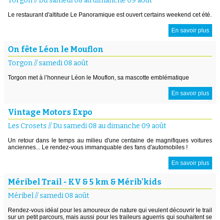
Torgon
//
Du samedi 08 au dimanche 09 août
Le restaurant d'altitude Le Panoramique est ouvert certains weekend cet été.
En savoir plus
On fête Léon le Mouflon
Torgon
//
samedi 08 août
Torgon met à l’honneur Léon le Mouflon, sa mascotte emblématique
En savoir plus
Vintage Motors Expo
Les Crosets
//
Du samedi 08 au dimanche 09 août
Un retour dans le temps au milieu d'une centaine de magnifiques voitures
anciennes... Le rendez-vous immanquable des fans d'automobiles !
En savoir plus
Méribel Trail - KV & 5 km & Mérib'kids
Méribel
//
samedi 08 août
Rendez-vous idéal pour les amoureux de nature qui veulent découvrir le trail
sur un petit parcours, mais aussi pour les traileurs aguerris qui souhaitent se