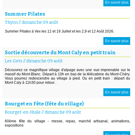
En savoir plus
Summer Pilates
Thyon
//
dimanche 09 août
Summer Pilates à Vex les 12 et 19 Juillet et les 2,9 et 12 Août 2026.
En savoir plus
Sortie découverte du Mont Caly en petit train
Les Gets
//
dimanche 09 août
Découvrez ce magnifique village d'alpage avec une vue imprenable sur le
massif du Mont-Blanc. Départ à 10h en bas de la télécabine du Mont-Chéry.
Vous pourrez redescendre au village à pied. Ou en petit train : départ du
Mont Caly à 11h30 pour retour .
En savoir plus
Bourget en Fête (fête du village)
Bourget-en-Huile
//
dimanche 09 août
60ème fête du village - messe, repas, marché artisanal, animations,
expositions
En savoir plus