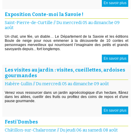
En savoir plus
Exposition Conte-moi la Savoie !
Saint-Pierre-de-Curtille
//
Du mercredi 05 au dimanche 09
août
Un chat, une fée, un diable… Le Département de la Savoie et les éditions
Boule de neige pour nous emmener à la découverte de 10 contes et
personnages merveilleux qui nourrissent l’imaginaire des petits et grands
savoyards depuis... fort longtemps.
En savoir plus
Les visites au jardin : visites, cueillettes, ardoises
gourmandes
Habère-Lullin
//
Du mercredi 05 au dimanche 09 août
Venez vous ressourcer dans un jardin agroécologique d'un hectare, flânez
dans les allées, cueillir des fruits ou profitez des coins de repos et d'une
pause gourmande.
En savoir plus
Festi'Dombes
Châtillon-sur-Chalaronne
//
Du jeudi 06 au samedi 08 août