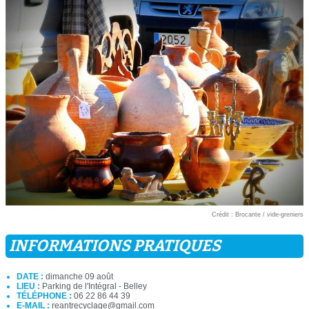
Crédit : Brocante / vide-greniers
INFORMATIONS PRATIQUES
DATE :
dimanche 09 août
LIEU :
Parking de l'Intégral - Belley
TÉLÉPHONE :
06 22 86 44 39
E-MAIL :
reantrecyclage@gmail.com