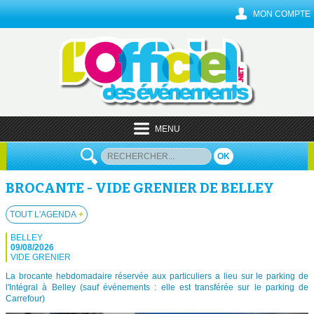
MON COMPTE
MENU
OK
BROCANTE - VIDE GRENIER DE BELLEY
TOUT L'AGENDA
+
BELLEY
09/08/2026
VIDE GRENIER
La brocante hebdomadaire réservée aux particuliers a lieu sur le parking de
l'Intégral à Belley (sauf événements : elle est transférée sur le parking de
Carrefour)