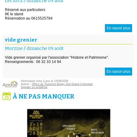
Les Arcs
//
dimanche 09 août
Réservé aux particuliers
8€ le stand
Réservation au 0615525784
En savoir plus
vide grenier
Morzine
//
dimanche 09 août
Vide grenier organisé par l'association "Histoire et Patrimoine".
Renseignements : 06 32 33 14 94
En savoir plus
Information mise à jour le 15/06/2026
Auteur :
Office de Tourisme Bugey Sud Grand Colombier
Signaler un problème
À NE PAS MANQUER