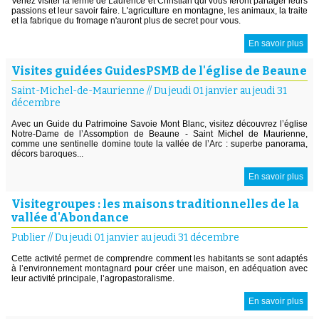
Venez visiter la ferme de Laurence et Christian qui vous feront partager leurs
passions et leur savoir faire. L'agriculture en montagne, les animaux, la traite
et la fabrique du fromage n'auront plus de secret pour vous.
En savoir plus
Visites guidées GuidesPSMB de l'église de Beaune
Saint-Michel-de-Maurienne
//
Du jeudi 01 janvier au jeudi 31
décembre
Avec un Guide du Patrimoine Savoie Mont Blanc, visitez découvrez l’église
Notre-Dame de l’Assomption de Beaune - Saint Michel de Maurienne,
comme une sentinelle domine toute la vallée de l’Arc : superbe panorama,
décors baroques...
En savoir plus
Visitegroupes : les maisons traditionnelles de la
vallée d'Abondance
Publier
//
Du jeudi 01 janvier au jeudi 31 décembre
Cette activité permet de comprendre comment les habitants se sont adaptés
à l’environnement montagnard pour créer une maison, en adéquation avec
leur activité principale, l’agropastoralisme.
En savoir plus