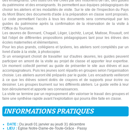
des enseignants. Des outils ont été créés par des historiens de l'art, des guides
du patrimoine et des enseignants. Ils permettent aux équipes pédagogiques de
choisir les ateliers et les modalités de visite. Sur le site de l'inspection du Pays
du Mont Blanc des documents d'aide à la préparation en classe sont proposés.
Le code permettant l'accès à tous les documents sera communiqué par les
guides du patrimoine après la confirmation de la réservation de la visite à
l'Office du Tourisme.
Les œuvres de Bonnard, Chagall, Léger, Lipchitz, Lurçat, Matisse, Rouault, ont
fait l'objet de différentes propositions pédagogiques tant pour les élèves des
écoles maternelles et élémentaires.
Pour les plus grands, collégiens et lycéens, les ateliers sont complétés par un
livret d'aide à la visite, à photocopier.
Si un enseignant choisit de travailler sur d'autres œuvres, les guides peuvent
participer en amont de la visite au projet de classe et apporter leur expertise.
Un moment collectif permet au guide de présenter le site aux élèves et aux
accompagnateurs. Puis les jeunes sont répartis en groupes selon l'organisation
choisie. Les ateliers auront été préparés par le guide. Les encadrants veilleront
à ce que les élèves soient dotés de crayons et de supports pour écrire ou
dessiner. Les groupes tournent sur les différents ateliers. Le guide veille à leur
bon déroulement et apporte ses connaissances.
La visite se termine par un regroupement afin valoriser le travail des groupes et
faire une synthèse rapide avant l'exploitation qui pourra être faite en classe.
INFORMATIONS PRATIQUES
DATE :
Du jeudi 01 janvier au jeudi 31 décembre
LIEU :
Église Notre-Dame-de-Toute-Grâce - Passy