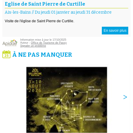
Eglise de Saint Pierre de Curtille
Aix-les-Bains
//
Du jeudi 01 janvier au jeudi 31 décembre
Visite de l'église de Saint Pierre de Curtille.
En savoir plus
Information mise à jour le 17/10/2025
Auteur :
Office de Tourisme de Passy
Signaler un problème
À NE PAS MANQUER