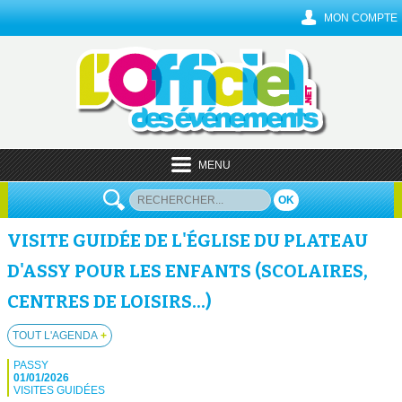
MON COMPTE
MENU
OK
VISITE GUIDÉE DE L'ÉGLISE DU PLATEAU
D'ASSY POUR LES ENFANTS (SCOLAIRES,
CENTRES DE LOISIRS...)
TOUT L'AGENDA
+
PASSY
01/01/2026
VISITES GUIDÉES