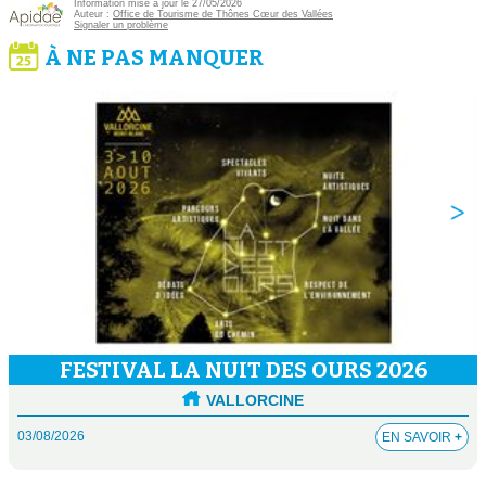
Information mise à jour le 27/05/2026
Auteur :
Office de Tourisme de Thônes Cœur des Vallées
Signaler un problème
À NE PAS MANQUER
FESTIVAL LA NUIT DES OURS 2026
VALLORCINE
03/08/2026
EN SAVOIR
+