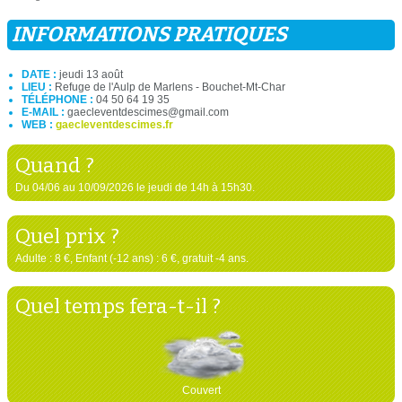
INFORMATIONS PRATIQUES
DATE :
jeudi 13 août
LIEU :
Refuge de l'Aulp de Marlens - Bouchet-Mt-Char
TÉLÉPHONE :
04 50 64 19 35
E-MAIL :
gaecleventdescimes@gmail.com
WEB :
gaecleventdescimes.fr
Quand ?
Du 04/06 au 10/09/2026 le jeudi de 14h à 15h30.
Quel prix ?
Adulte : 8 €, Enfant (-12 ans) : 6 €, gratuit -4 ans.
Quel temps fera-t-il ?
Couvert