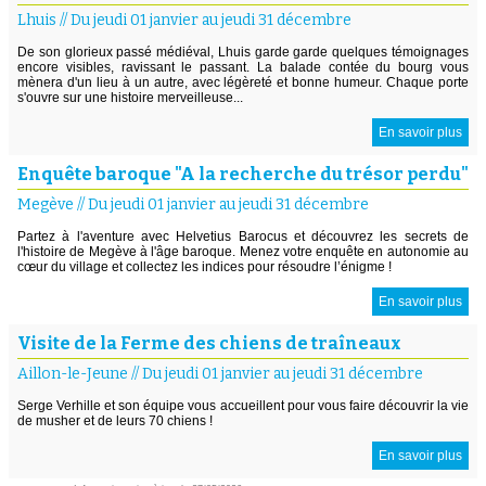
Lhuis
//
Du jeudi 01 janvier au jeudi 31 décembre
De son glorieux passé médiéval, Lhuis garde garde quelques témoignages
encore visibles, ravissant le passant. La balade contée du bourg vous
mènera d'un lieu à un autre, avec légèreté et bonne humeur. Chaque porte
s'ouvre sur une histoire merveilleuse...
En savoir plus
Enquête baroque "A la recherche du trésor perdu"
Megève
//
Du jeudi 01 janvier au jeudi 31 décembre
Partez à l'aventure avec Helvetius Barocus et découvrez les secrets de
l'histoire de Megève à l'âge baroque. Menez votre enquête en autonomie au
cœur du village et collectez les indices pour résoudre l’énigme !
En savoir plus
Visite de la Ferme des chiens de traîneaux
Aillon-le-Jeune
//
Du jeudi 01 janvier au jeudi 31 décembre
Serge Verhille et son équipe vous accueillent pour vous faire découvrir la vie
de musher et de leurs 70 chiens !
En savoir plus