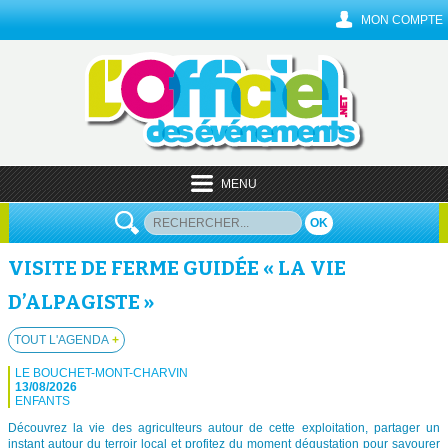
MON COMPTE
MENU
OK
VISITE DE FERME GUIDÉE « LA VIE
D’ALPAGISTE »
TOUT L'AGENDA
+
LE BOUCHET-MONT-CHARVIN
13/08/2026
ENFANTS
Découvrez la vie des agriculteurs autour de cette exploitation, partager un
instant autour du terroir local et profitez du moment dégustation pour savourer