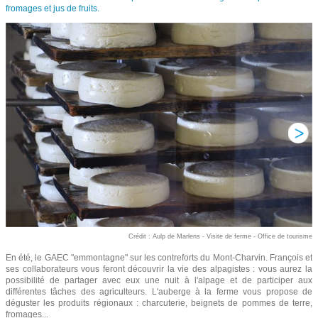
fromages et jus de fruits.
Crédit : Aulp de Marlens - Visite de ferme - Office de tourisme
En été, le GAEC "emmontagne" sur les contreforts du Mont-Charvin. François et
ses collaborateurs vous feront découvrir la vie des alpagistes : vous aurez la
possibilité de partager avec eux une nuit à l'alpage et de participer aux
différentes tâches des agriculteurs. L'auberge à la ferme vous propose de
déguster les produits régionaux : charcuterie, beignets de pommes de terre,
fromages...