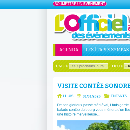
SOUMETTRE UN
ÉVÉNEMENT
AGENDA
LES ÉTAPES SYMPAS
DATE
>
LIEU
>
VISITE CONTÉE SONORE
LHUIS
ENFANTS
01/01/2026
De son glorieux passé médiéval, Lhuis garde 
balade contée du bourg vous mènera d'un lieu
une histoire merveilleuse...