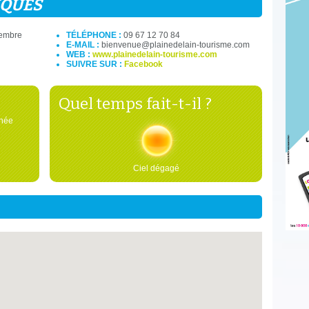
IQUES
cembre
TÉLÉPHONE :
09 67 12 70 84
E-MAIL :
bienvenue@plainedelain-tourisme.com
WEB :
www.plainedelain-tourisme.com
SUIVRE SUR :
Facebook
Quel temps fait-t-il ?
nnée
Ciel dégagé