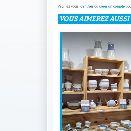
Veuillez vous
identifier
ou
créer un compte
pou
VOUS AIMEREZ AUSSI