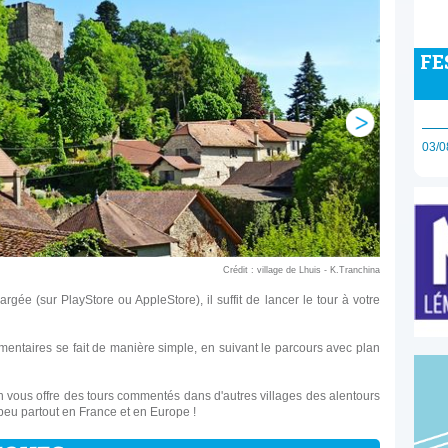
FE
03/0
Crédit : village de Lhuis - K.Tranchina
hargée (sur PlayStore ou AppleStore), il suffit de lancer le tour à votre
mentaires se fait de manière simple, en suivant le parcours avec plan
tion vous offre des tours commentés dans d'autres villages des alentours
 peu partout en France et en Europe !