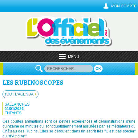
MON COMPTE
MENU
OK
LES RUBINOSCOPES
TOUT L'AGENDA
+
SALLANCHES
01/01/2026
ENFANTS
Ces courtes animations sont de petites expériences et démonstrations d’une
quinzaine de minutes qui sont quotidiennement assurées par les médiateurs du
Château des Rubins. Elles se déroulent dans un esprit très "C’est pas sorcier"
ou "d’Art d’Art".