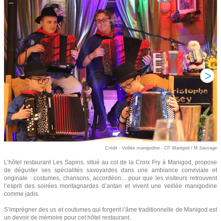
Crédit : Veillée manigodine - OT Manigod / M.Sauvage
L’hôtel restaurant Les Sapins, situé au col de la Croix Fry à Manigod, propose
de déguster ses spécialités savoyardes dans une ambiance conviviale et
originale : costumes, chansons, accordéon... pour que les visiteurs retrouvent
l’esprit des soirées montagnardes d’antan et vivent une veillée manigodine
comme jadis.
S’imprégner des us et coutumes qui forgent l’âme traditionnelle de Manigod est
un devoir de mémoire pour cet hôtel restaurant.