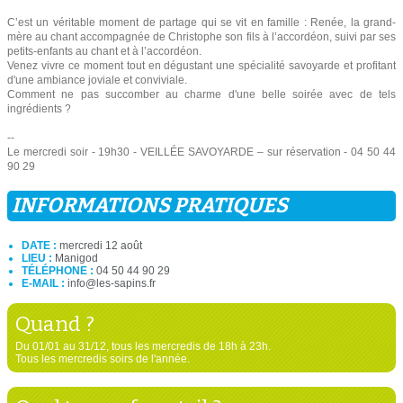
C’est un véritable moment de partage qui se vit en famille : Renée, la grand-
mère au chant accompagnée de Christophe son fils à l’accordéon, suivi par ses
petits-enfants au chant et à l’accordéon.
Venez vivre ce moment tout en dégustant une spécialité savoyarde et profitant
d'une ambiance joviale et conviviale.
Comment ne pas succomber au charme d'une belle soirée avec de tels
ingrédients ?
--
Le mercredi soir - 19h30 - VEILLÉE SAVOYARDE – sur réservation - 04 50 44
90 29
INFORMATIONS PRATIQUES
DATE :
mercredi 12 août
LIEU :
Manigod
TÉLÉPHONE :
04 50 44 90 29
E-MAIL :
info@les-sapins.fr
Quand ?
Du 01/01 au 31/12, tous les mercredis de 18h à 23h.
Tous les mercredis soirs de l'année.