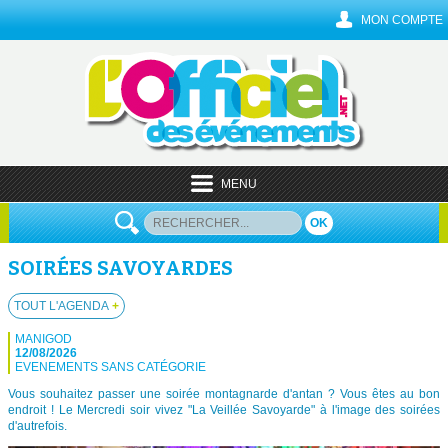
MON COMPTE
MENU
OK
SOIRÉES SAVOYARDES
TOUT L'AGENDA
+
MANIGOD
12/08/2026
EVENEMENTS SANS CATÉGORIE
Vous souhaitez passer une soirée montagnarde d'antan ? Vous êtes au bon
endroit ! Le Mercredi soir vivez "La Veillée Savoyarde" à l'image des soirées
d'autrefois.