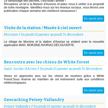
Le ramassage des déchets, c'est toute l'année !
Récupérez un kit à la Maison d'Aussois et aidez nous à veiller à la propreté
de notre montagne. Identifiez-nous sur les réseaux sociaux, nous ferons une
publication chaque semaine des meilleurs ramasseurs !
En savoir plus
Visite de la station / Musée à ciel ouvert
Morzine
//
Du jeudi 01 janvier au jeudi 31 décembre
Le village de Morzine et la station d'Avoriaz se visitent avec la nouvelle
application MAD, MORZINE AVORIAZ DÉCOUVERTE.
En savoir plus
Rencontre avec les chiens de White Forest
Saint-Sorlin-d'Arves
//
Du jeudi 01 janvier au jeudi 31 décembre
Venez en apprendre plus sur les chiens de mushers grâce a White
Forest.Sous réserve du maintien de cet événement suite aux conditions
météorologiques.
En savoir plus
Geocaching Peisey-Vallandry
Peisey-Vallandry
//
Du jeudi 01 janvier au jeudi 31 décembre