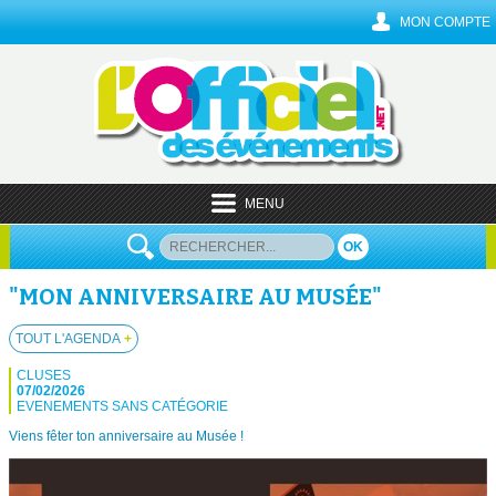
MON COMPTE
MENU
OK
"MON ANNIVERSAIRE AU MUSÉE"
TOUT L'AGENDA
+
CLUSES
07/02/2026
EVENEMENTS SANS CATÉGORIE
Viens fêter ton anniversaire au Musée !