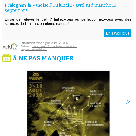
Pralognan-la-Vanoise
//
Du lundi 27 avril au dimanche 13
septembre
Envie de relever le défi ? Initiez-vous ou perfectionnez-vous avec des
séances de tir à l’arc en pleine nature !
En savoir plus
Information mise à jour le 19/02/2024
Auteur :
Cluses Arve & montagnes Tourisme
Signaler un problème
À NE PAS MANQUER