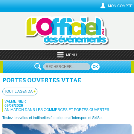
MON COMPTE
MENU
OK
PORTES OUVERTES VTTAE
TOUT L'AGENDA
+
VALMEINIER
09/08/2026
ANIMATION DANS LES COMMERCES ET PORTES OUVERTES
Testez les vélos et trottinettes électriques d'Intersport et SkiSet.