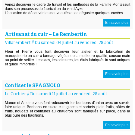
Venez découvrir le cadre de travail et les méthodes de la Famille Montessuit
dans son processus de fabrication du vin d'Ayze.
L'occasion de découvrir les nouveautés et de déguster quelques cuvées.
En savoir plus
Artisanat du cuir – Le Rembertin
Villarembert
//
Du samedi 04 juillet au vendredi 28 août
Fleur et Pierre vous font découvrir leur atelier et la fabrication de
maroquinerie en cuir à tannage végétal de la meilleure qualité, cousue main
au point de sellier. Les sacs, les ceintures, les étuis fabriqués là sont uniques
et quasi immortels !
En savoir plus
Confiserie SPAGNOLO
Le Corbier
//
Du samedi 11 juillet au vendredi 28 août
Manon et Antoine vous font redécouvrir les bonbons d'antan avec un savoir-
faire unique. Bonbons en sucre cuit, glaces et sorbets plein fruits, pâtes de
fruits, nougats et confitures au chaudron sont fabriqués sur place, dans la
plus pure des traditions.
En savoir plus