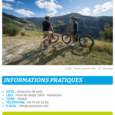
Crédit : Portes ouvertes VAE - OT Valmeinier
INFORMATIONS PRATIQUES
DATE :
dimanche 09 août
LIEU :
Front de Neige 1800 - Valmeinier
TARIF :
Gratuit.
TÉLÉPHONE :
04 79 59 53 69
E-MAIL :
info@valmeinier.com