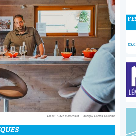
FE
03/0
Crédit : Cave Montessuit - Faucigny Glieres Tourisme
IQUES