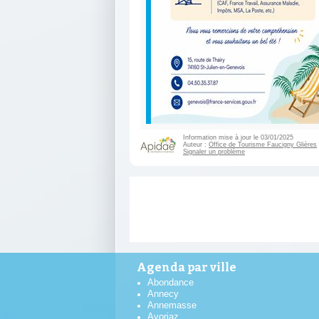
Information mise à jour le 03/01/2025
Auteur :
Office de Tourisme Faucigny Glières
Signaler un problème
Agenda par ville
Abondance
Annecy
Annemasse
Avoriaz