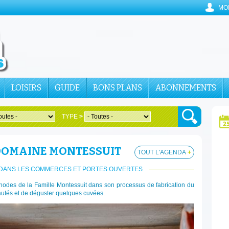
MO
LOISIRS
GUIDE
BONS PLANS
ABONNEMENTS
TYPE
>
 DOMAINE MONTESSUIT
TOUT L'AGENDA
+
 DANS LES COMMERCES ET PORTES OUVERTES
éthodes de la Famille Montessuit dans son processus de fabrication du
autés et de déguster quelques cuvées.