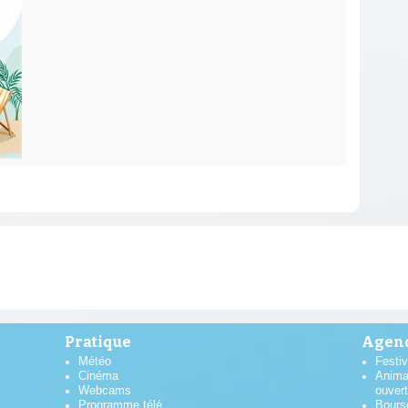
Pratique
Agend
Météo
Festiv
Cinéma
Anima
Webcams
ouver
Programme télé
Bours