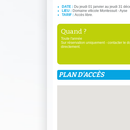
DATE :
Du jeudi 01 janvier au jeudi 31 dé
LIEU :
Domaine viticole Montessuit - Ayse
TARIF :
Accès libre.
Quand ?
Toute l'année
Sur réservation uniquement - contacter le 
directement.
PLAN D'ACCÈS