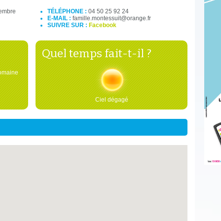
cembre
TÉLÉPHONE :
04 50 25 92 24
E-MAIL :
famille.montessuit@orange.fr
SUIVRE SUR :
Facebook
Quel temps fait-t-il ?
domaine
Ciel dégagé