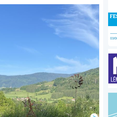
FE
03/0