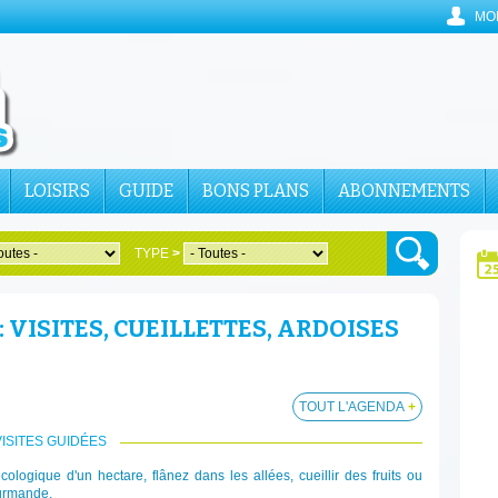
MO
LOISIRS
GUIDE
BONS PLANS
ABONNEMENTS
TYPE
>
: VISITES, CUEILLETTES, ARDOISES
TOUT L'AGENDA
+
VISITES GUIDÉES
logique d'un hectare, flânez dans les allées, cueillir des fruits ou
ourmande.