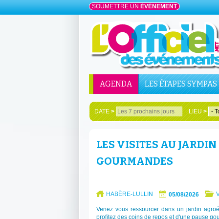
SOUMETTRE UN
ÉVÉNEMENT
AGENDA
LES ÉTAPES SYMPAS
DATE
>
LIEU
>
LES VISITES AU JARDIN 
GOURMANDES
HABÈRE-LULLIN
05/08/2026
Venez vous ressourcer dans un jardin agroéco
profitez des coins de repos et d'une pause g