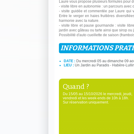
Laure vous propose plusieurs formules pour déc
- visite libre en autonomie : un parcours avec
- visite guidée et commentée par Laure qui v
Entre le verger en haies fruitières diversifié
harmonie avec la nature.
- visite libre et pause gourmande : visite l
jardin avec gâteau ou tarte ainsi que sirop ou ju
Possibilité d'auto cueillette de saison (framboi
INFORMATIONS PRAT
DATE :
Du mercredi 05 au dimanche 09 ao
LIEU :
Un Jardin au Paradis - Habère-Lulli
Quand ?
Du 15/05 au 15/10/2026 le mercredi, jeudi,
vendredi et les week-ends de 10h à 18h.
Sur réservation uniquement.