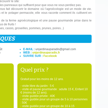
ouvrir le site:
 des panneaux qui suffisent pour que vous ne vous perdiez pas.
ous fait découvrir le domaine où l’agroécologie est un mode de vie.
es et le potager permacole, elle vous raconte comment ils cultivent en
ibre de la ferme agroécologique et une pause gourmande prise dans le
s de fruits !
ses, cassis, groseilles, pommes, prunes, poires...)
IQUES
ût
E-MAIL :
unjardinauparadis@gmail.com
n
WEB :
unjardinauparadis.fr
SUIVRE SUR :
Facebook
Quel prix ?
Gratuit pour les moins de 12 ans.
- visite libre du jardin : 5 €
- visite et pause gourmande : adulte 15 €, Enfant 10
€ (moins de 12 ans).
- visite guidée privée : 40€
- visite guidée pour un groupe de 5 à 10 personnes
: 50€
- visite guidée pour un groupe de 10 à 15