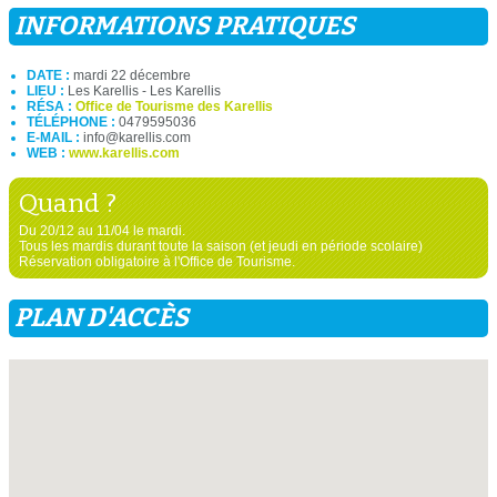
INFORMATIONS PRATIQUES
DATE :
mardi 22 décembre
LIEU :
Les Karellis - Les Karellis
RÉSA :
Office de Tourisme des Karellis
TÉLÉPHONE :
0479595036
E-MAIL :
info@karellis.com
WEB :
www.karellis.com
Quand ?
Du 20/12 au 11/04 le mardi.
Tous les mardis durant toute la saison (et jeudi en période scolaire)
Réservation obligatoire à l'Office de Tourisme.
PLAN D'ACCÈS