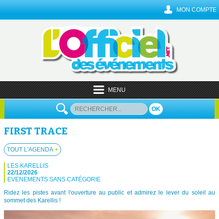
MON COMPTE
MENU
OK
FIRST TRACE
TOUT L'AGENDA
+
LES KARELLIS
22/12/2026
EVENEMENTS SANS CATÉGORIE
Ridez les pistes avant l'ouverture au public et admirez le lever du soleil au
sommet des Karellis !