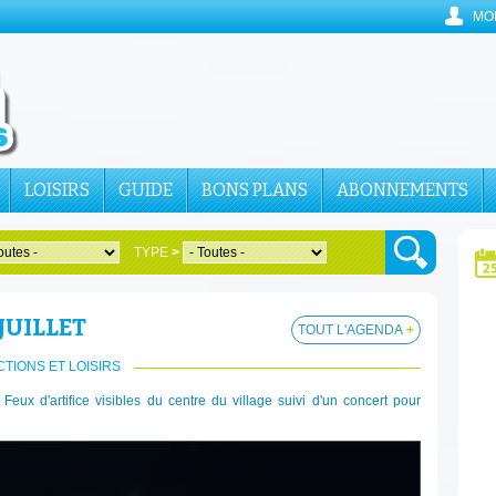
MO
LOISIRS
GUIDE
BONS PLANS
ABONNEMENTS
TYPE
>
JUILLET
TOUT L'AGENDA
+
TIONS ET LOISIRS
 ! Feux d'artifice visibles du centre du village suivi d'un concert pour