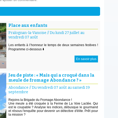
r ajouter un commentaire.
Place aux enfants
Pralognan-la-Vanoise
//
Du lundi 27 juillet au
vendredi 07 août
Les enfants à l’honneur le temps de deux semaines festives !
Programme ci-dessous ⬇️
En savoir plus
Jeu de piste : « Mais qui a croqué dans la
meule de fromage Abondance ? »
Abondance
//
Du vendredi 07 août au samedi 19
septembre
Rejoins la Brigade du Fromage Abondance !
Une meule a été croquée à la Ferme de La Voie Lactée. Qui
est le coupable ? Analyse les indices, débusque le gourmand
et résous l'enquête pour devenir un détective d'élite. Prêt pour
la mission ?