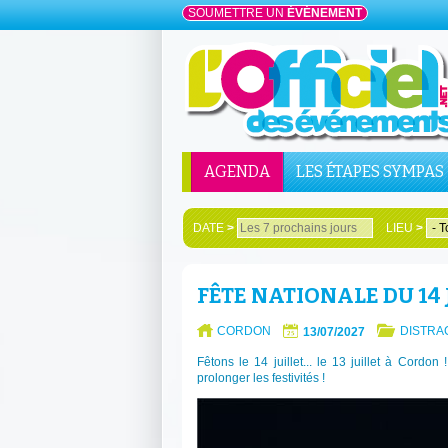
SOUMETTRE UN
ÉVÉNEMENT
AGENDA
LES ÉTAPES SYMPAS
DATE
>
LIEU
>
FÊTE NATIONALE DU 14 
CORDON
DISTRAC
13/07/2027
Fêtons le 14 juillet... le 13 juillet à Cordon
prolonger les festivités !