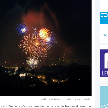
FE
03/0
Crédit : Feux d'artifice à Cordon - Jérémie Bottollier
nce ! Des feux d'artifice tirés depuis le site de Rochefort viendront