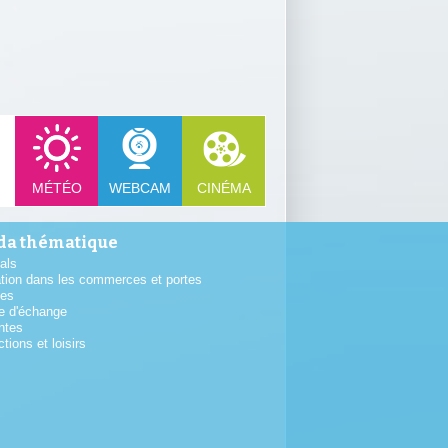
MÉTÉO
WEBCAM
CINÉMA
a thématique
als
tion dans les commerces et portes
tes
e d'échange
ntes
ctions et loisirs