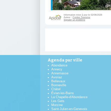
Information mise à jour le 02/06/2026
Auteur :
Cordon Tourisme
Signaler un problème
Agenda par ville
Abondance
Annecy
Annemasse
Avoriaz
Bellevaux
Bonneville
Châtel
Évian-les-Bains
La Chapelle-d'Abondance
Les Gets
Morzine
Saint-Julien-en-Genevois