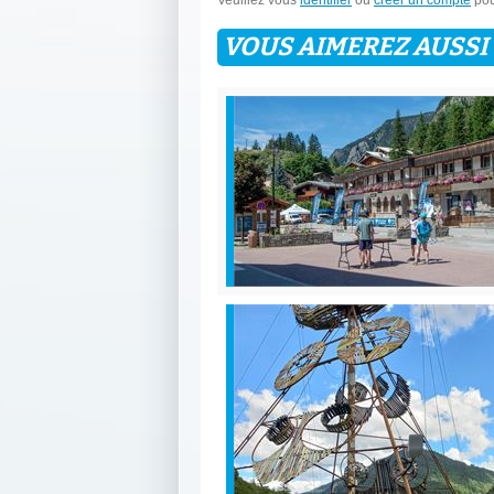
Veuillez vous
identifier
ou
créer un compte
pou
VOUS AIMEREZ AUSSI