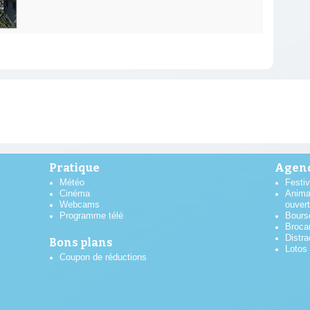
Pratique
Agend
Météo
Festiv
Cinéma
Anima
Webcams
ouver
Programme télé
Bours
Broca
Distra
Bons plans
Lotos
Coupon de réductions