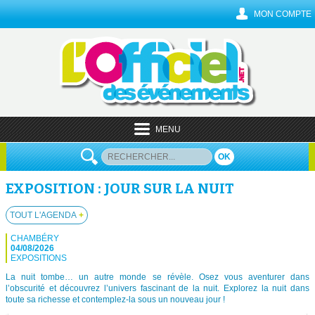
MON COMPTE
MENU
OK
EXPOSITION : JOUR SUR LA NUIT
TOUT L'AGENDA
+
CHAMBÉRY
04/08/2026
EXPOSITIONS
La nuit tombe… un autre monde se révèle. Osez vous aventurer dans
l’obscurité et découvrez l’univers fascinant de la nuit. Explorez la nuit dans
toute sa richesse et contemplez-la sous un nouveau jour !