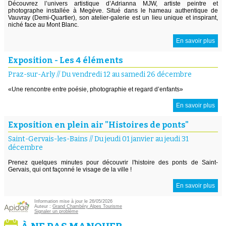
Découvrez l’univers artistique d’Adrianna MJW, artiste peintre et
photographe installée à Megève. Situé dans le hameau authentique de
Vauvray (Demi-Quartier), son atelier-galerie est un lieu unique et inspirant,
niché face au Mont Blanc.
En savoir plus
Exposition - Les 4 éléments
Praz-sur-Arly
//
Du vendredi 12 au samedi 26 décembre
«Une rencontre entre poésie, photographie et regard d’enfants»
En savoir plus
Exposition en plein air "Histoires de ponts"
Saint-Gervais-les-Bains
//
Du jeudi 01 janvier au jeudi 31
décembre
Prenez quelques minutes pour découvrir l'histoire des ponts de Saint-
Gervais, qui ont façonné le visage de la ville !
En savoir plus
Information mise à jour le 26/05/2026
Auteur :
Grand Chambéry Alpes Tourisme
Signaler un problème