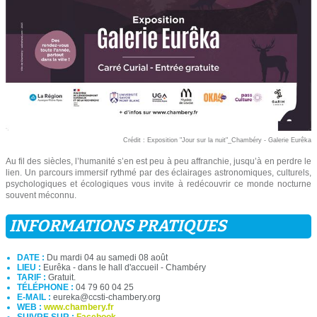
Crédit : Exposition "Jour sur la nuit"_Chambéry - Galerie Eurêka
Au fil des siècles, l’humanité s’en est peu à peu affranchie, jusqu’à en perdre le
lien. Un parcours immersif rythmé par des éclairages astronomiques, culturels,
psychologiques et écologiques vous invite à redécouvrir ce monde nocturne
souvent méconnu.
INFORMATIONS PRATIQUES
DATE :
Du mardi 04 au samedi 08 août
LIEU :
Eurêka - dans le hall d'accueil - Chambéry
TARIF :
Gratuit.
TÉLÉPHONE :
04 79 60 04 25
E-MAIL :
eureka@ccsti-chambery.org
WEB :
www.chambery.fr
SUIVRE SUR :
Facebook