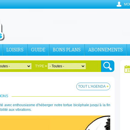
MO
LOISIRS
GUIDE
BONS PLANS
ABONNEMENTS
TYPE
>
TOUT L'AGENDA
+
IONS
té avec enthousiasme d'héberger notre tortue bicéphale jusqu’à la fin
lité aux vibrations.