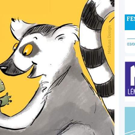
FE
03/0