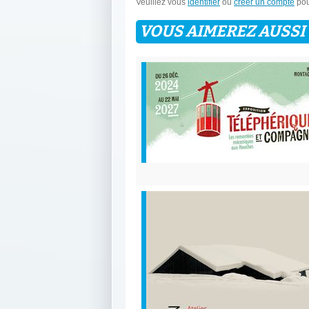
Veuillez vous
identifier
ou
créer un compte
pou
VOUS AIMEREZ AUSSI