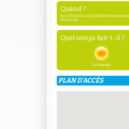
Quand ?
Du 17/03/2025 au 01/09/2026 tous les jours
9h30 à 16h.
Quel temps fait-t-il ?
Ciel dégagé
PLAN D'ACCÈS