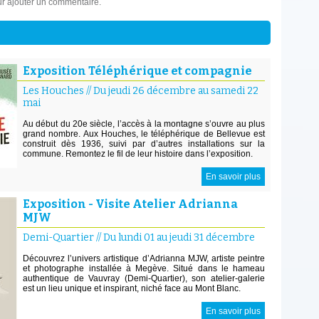
r ajouter un commentaire.
Exposition Téléphérique et compagnie
Les Houches
//
Du jeudi 26 décembre au samedi 22
mai
Au début du 20e siècle, l’accès à la montagne s’ouvre au plus
grand nombre. Aux Houches, le téléphérique de Bellevue est
construit dès 1936, suivi par d’autres installations sur la
commune. Remontez le fil de leur histoire dans l’exposition.
En savoir plus
Exposition - Visite Atelier Adrianna
MJW
Demi-Quartier
//
Du lundi 01 au jeudi 31 décembre
Découvrez l’univers artistique d’Adrianna MJW, artiste peintre
et photographe installée à Megève. Situé dans le hameau
authentique de Vauvray (Demi-Quartier), son atelier-galerie
est un lieu unique et inspirant, niché face au Mont Blanc.
En savoir plus